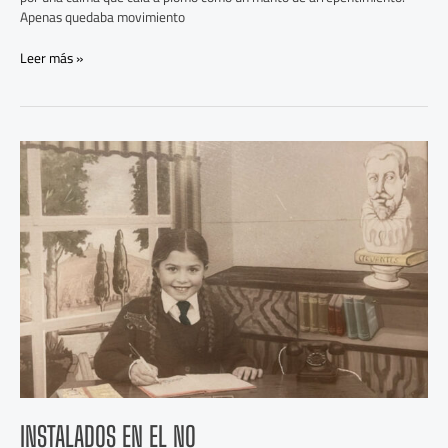
Apenas quedaba movimiento
Leer más »
Instalados
en
el
NO
INSTALADOS EN EL NO