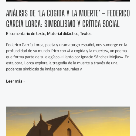
Crítica
Social
ANÁLISIS DE ‘LA COGIDA Y LA MUERTE’ – FEDERICO
GARCÍA LORCA: SIMBOLISMO Y CRÍTICA SOCIAL
El comentario de texto
,
Material didáctico
,
Textos
Federico García Lorca, poeta y dramaturgo español, nos sumerge en la
profundidad de su mundo lírico con «La cogida y la muerte», un poema
que forma parte de su elegíaco «Llanto por Ignacio Sánchez Mejías». En
esta obra, Lorca explora la tragedia de la muerte a través de una
poderosa simbiosis de imágenes naturales y
Leer más »
Sombras
en
los
Pasillos
de