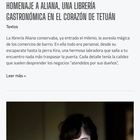
HOMENAJE A ALIANA, UNA LIBRERÍA
GASTRONÓMICA EN EL CORAZÓN DE TETUÁN
Textos
La librería Aliana conservaba, ya entrado el milenio, la aureola mágica
de los comercios de barrio. En ella todo era personal, desde su
escaparate hasta la perra Kira, una hermosa labradora que salía a tu
encuentro nada más traspasar la puerta. Cada detalle tenía la calidez
que suelen desprender los negocios “atendidos por sus dueños”,
Leer más »
Estamos
a
Salvo:
Relatos
Urbanos
y