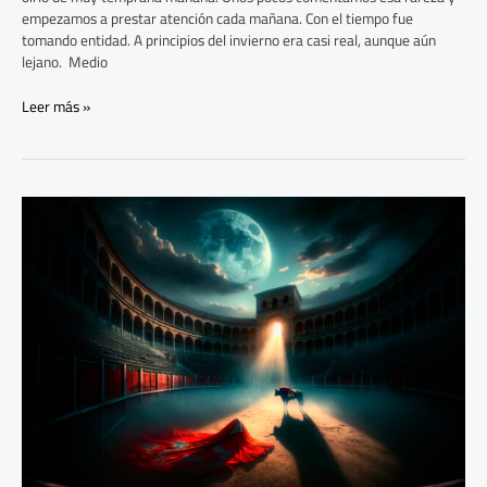
empezamos a prestar atención cada mañana. Con el tiempo fue
tomando entidad. A principios del invierno era casi real, aunque aún
lejano. Medio
Leer más »
Análisis
de
‘La
Cogida
y
la
Muerte’
–
Federico
García
Lorca:
Simbolismo
y