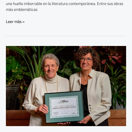
una huella imborrable en la literatura contemporánea. Entre sus obras
más emblemáticas
Leer más »
Homenaje
a
Aliana,
una
librería
gastronómica
en
el
corazón
de
Tetuán