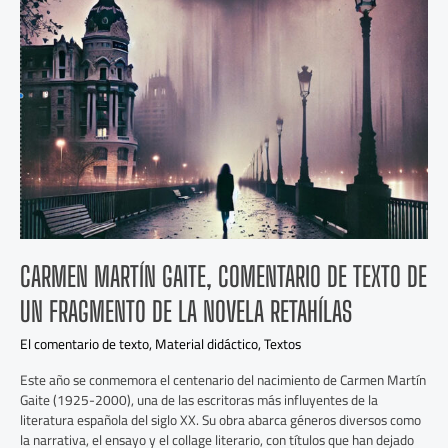
Gaite,
comentario
de
texto
de
un
fragmento
de
la
novela
Retahílas
CARMEN MARTÍN GAITE, COMENTARIO DE TEXTO DE
UN FRAGMENTO DE LA NOVELA RETAHÍLAS
El comentario de texto
,
Material didáctico
,
Textos
Este año se conmemora el centenario del nacimiento de Carmen Martín
Gaite (1925-2000), una de las escritoras más influyentes de la
literatura española del siglo XX. Su obra abarca géneros diversos como
la narrativa, el ensayo y el collage literario, con títulos que han dejado