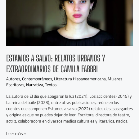
Extraordinarios
de
Camila
Fabbri
ESTAMOS A SALVO: RELATOS URBANOS Y
EXTRAORDINARIOS DE CAMILA FABBRI
Autores
,
Contemporáneos
,
Literatura Hispanoamericana
,
Mujeres
Escritoras
,
Narrativa
,
Textos
La autora de El día que apagaron la luz (2021), Los accidentes (2015) y
La reina del baile (2023), entre otras publicaciones, reúne en los
cuentos que componen Estamos a salvo (2022) relatos desasosegantes
y originales que no puedes dejar de leer. Escritora, directora de teatro,
actriz, colaboradora en diversos medios culturales y literarios, nacida
Leer más »