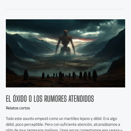
El
óxido
o
los
rumores
atendidos
EL ÓXIDO O LOS RUMORES ATENDIDOS
Relatos cortos
Todo este asunto empezó como un martilleo lejano y débil. Era algo
débil, poco perceptible. Pero con suficiente atención, alcanzábamos a
oírlo de muy temprana mañana. Unos pocos comentamos esa rareza y