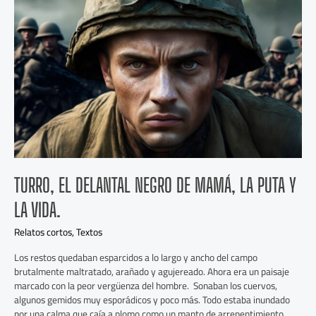
Turro,
el
delantal
negro
de
mamá,
la
puta
y
la
vida.
TURRO, EL DELANTAL NEGRO DE MAMÁ, LA PUTA Y
LA VIDA.
Relatos cortos
,
Textos
Los restos quedaban esparcidos a lo largo y ancho del campo
brutalmente maltratado, arañado y agujereado. Ahora era un paisaje
marcado con la peor vergüenza del hombre. Sonaban los cuervos,
algunos gemidos muy esporádicos y poco más. Todo estaba inundado
por una calma que caía a plomo como un manto de arrepentimiento.