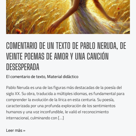
Veinte
poemas
de
amor
y
una
canción
COMENTARIO DE UN TEXTO DE PABLO NERUDA, DE
desesperada
VEINTE POEMAS DE AMOR Y UNA CANCIÓN
DESESPERADA
El comentario de texto
,
Material didáctico
Pablo Neruda es una de las figuras más destacadas de la poesía del
siglo XX. Su obra, traducida a múltiples idiomas, es fundamental para
comprender la evolución de la lírica en esta centuria. Su poesía,
caracterizada por una profunda exploración de los sentimientos
humanos y una voz inconfundible, le valió el reconocimiento
internacional, culminando con […]
Leer más »