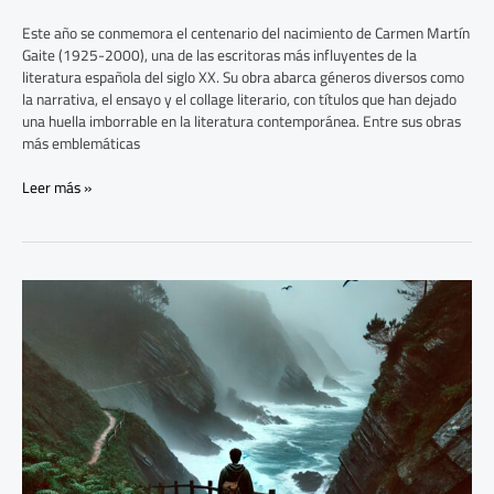
Este año se conmemora el centenario del nacimiento de Carmen Martín
Gaite (1925-2000), una de las escritoras más influyentes de la
literatura española del siglo XX. Su obra abarca géneros diversos como
la narrativa, el ensayo y el collage literario, con títulos que han dejado
una huella imborrable en la literatura contemporánea. Entre sus obras
más emblemáticas
Leer más »
Análisis
de
“Cuando
la
tormenta
pase”
de
Manel
Loureiro:
Suspense,