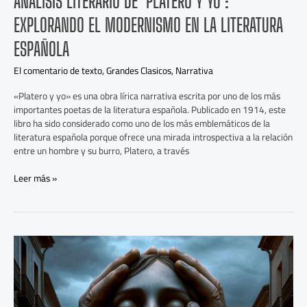
ANÁLISIS LITERARIO DE ‘PLATERO Y YO’:
EXPLORANDO EL MODERNISMO EN LA LITERATURA
ESPAÑOLA
El comentario de texto
,
Grandes Clasicos
,
Narrativa
«Platero y yo» es una obra lírica narrativa escrita por uno de los más
importantes poetas de la literatura española. Publicado en 1914, este
libro ha sido considerado como uno de los más emblemáticos de la
literatura española porque ofrece una mirada introspectiva a la relación
entre un hombre y su burro, Platero, a través
Leer más »
Entre
el
Pulso
y
la