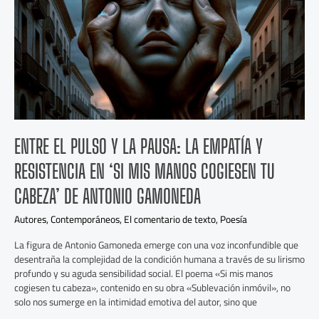
Pausa:
La
Empatía
y
Resistencia
en
‘Si
mis
manos
cogiesen
ENTRE EL PULSO Y LA PAUSA: LA EMPATÍA Y
tu
cabeza’
RESISTENCIA EN ‘SI MIS MANOS COGIESEN TU
de
Antonio
CABEZA’ DE ANTONIO GAMONEDA
Gamoneda
Autores
,
Contemporáneos
,
El comentario de texto
,
Poesía
La figura de Antonio Gamoneda emerge con una voz inconfundible que
desentraña la complejidad de la condición humana a través de su lirismo
profundo y su aguda sensibilidad social. El poema «Si mis manos
cogiesen tu cabeza», contenido en su obra «Sublevación inmóvil», no
solo nos sumerge en la intimidad emotiva del autor, sino que