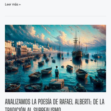
Leer más »
Analizamos
la
Poesía
de
Rafael
Alberti:
De
la
Tradición
Al
Surrealismo
ANALIZAMOS LA POESÍA DE RAFAEL ALBERTI: DE LA
TRADICIÓN AL SURREALISMO