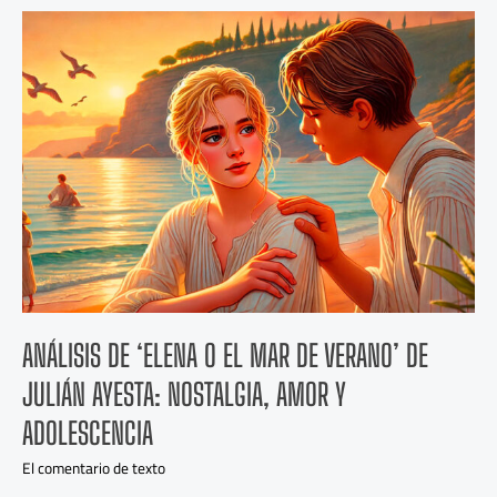
Análisis
de
‘Elena
o
el
mar
de
verano’
de
Julián
Ayesta:
Nostalgia,
Amor
y
Adolescencia
ANÁLISIS DE ‘ELENA O EL MAR DE VERANO’ DE
JULIÁN AYESTA: NOSTALGIA, AMOR Y
ADOLESCENCIA
El comentario de texto