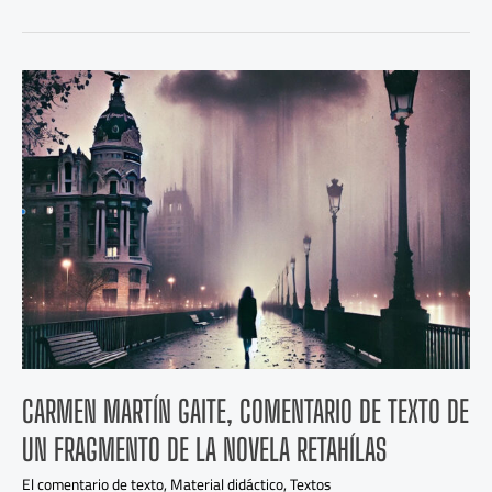
Carmen
Martín
Gaite,
comentario
de
texto
de
un
fragmento
de
la
novela
Retahílas
CARMEN MARTÍN GAITE, COMENTARIO DE TEXTO DE
UN FRAGMENTO DE LA NOVELA RETAHÍLAS
El comentario de texto
,
Material didáctico
,
Textos