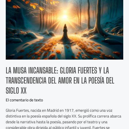
Gloria
Fuertes
y
la
Transcendencia
del
Amor
en
la
Poesía
del
Siglo
LA MUSA INCANSABLE: GLORIA FUERTES Y LA
XX
TRANSCENDENCIA DEL AMOR EN LA POESÍA DEL
SIGLO XX
El comentario de texto
Gloria Fuertes, nacida en Madrid en 1917, emergió como una voz
distintiva en la poesía española del siglo XX. Su prolífica carrera abarca
desde la narrativa hasta la poesía, pasando por el teatro y una
considerable obra dirigida al público infantil y juvenil. Fuertes se