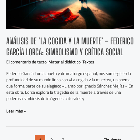
García
Lorca:
Simbolismo
y
Crítica
Social
ANÁLISIS DE ‘LA COGIDA Y LA MUERTE’ – FEDERICO
GARCÍA LORCA: SIMBOLISMO Y CRÍTICA SOCIAL
El comentario de texto
,
Material didáctico
,
Textos
Federico García Lorca, poeta y dramaturgo español, nos sumerge en la
profundidad de su mundo lírico con «La cogida y la muerte», un poema
que forma parte de su elegíaco «Llanto por Ignacio Sánchez Mejías». En
esta obra, Lorca explora la tragedia de la muerte a través de una
poderosa simbiosis de imágenes naturales y
Leer más »
1
2
3
Siguiente
→