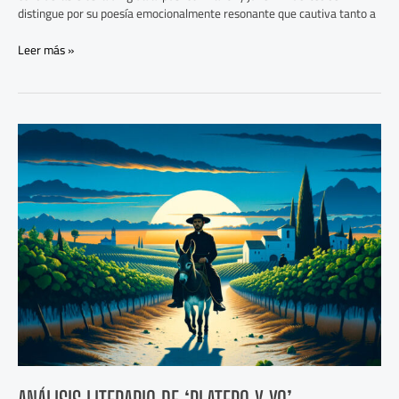
distingue por su poesía emocionalmente resonante que cautiva tanto a
Leer más »
Análisis
Literario
de
‘Platero
y
yo’:
Explorando
el
Modernismo
en
la
Literatura
Española