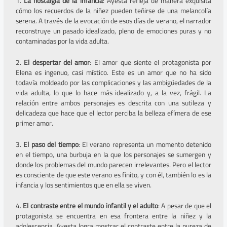
1.
La nostalgia de la infancia
: Ayesta refleja de manera exquisita
cómo los recuerdos de la niñez pueden teñirse de una melancolía
serena. A través de la evocación de esos días de verano, el narrador
reconstruye un pasado idealizado, pleno de emociones puras y no
contaminadas por la vida adulta.
2.
El despertar del amor
: El amor que siente el protagonista por
Elena es ingenuo, casi místico. Este es un amor que no ha sido
todavía moldeado por las complicaciones y las ambigüedades de la
vida adulta, lo que lo hace más idealizado y, a la vez, frágil. La
relación entre ambos personajes es descrita con una sutileza y
delicadeza que hace que el lector perciba la belleza efímera de ese
primer amor.
3.
El paso del tiempo
: El verano representa un momento detenido
en el tiempo, una burbuja en la que los personajes se sumergen y
donde los problemas del mundo parecen irrelevantes. Pero el lector
es consciente de que este verano es finito, y con él, también lo es la
infancia y los sentimientos que en ella se viven.
4.
El contraste entre el mundo infantil y el adulto
: A pesar de que el
protagonista se encuentra en esa frontera entre la niñez y la
adolescencia, Ayesta logra mostrar el contraste entre la pureza de