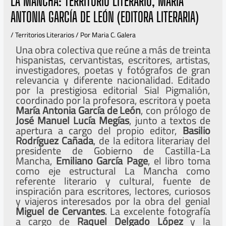
LA MANCHA: TERRITORIO LITERARIO, MARÍA
ANTONIA GARCÍA DE LEÓN (EDITORA LITERARIA)
/
Territorios Literarios
/ Por
Maria C. Galera
Una obra colectiva que reúne a más de treinta
hispanistas, cervantistas, escritores, artistas,
investigadores, poetas y fotógrafos de gran
relevancia y diferente nacionalidad. Editado
por la prestigiosa editorial Sial Pigmalión,
coordinado por la profesora, escritora y poeta
María Antonia García de León
, con prólogo de
José Manuel
Lucía Megías
, junto a textos de
apertura a cargo del propio editor,
Basilio
Rodríguez Cañada
, de la editora literariay del
presidente de Gobierno de Castilla-La
Mancha,
Emiliano García Page
, el libro toma
como eje estructural La Mancha como
referente literario y cultural, fuente de
inspiración para escritores, lectores, curiosos
y viajeros interesados por la obra del genial
Miguel de Cervantes
. La excelente fotografía
a cargo de
Raquel Delgado López
y la