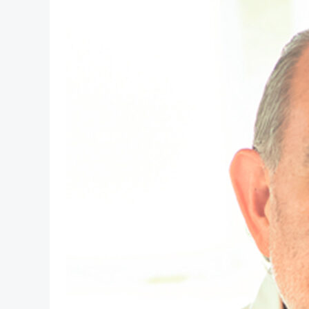
Felipe
Díaz
Pardo, Rincones
de
la
infancia