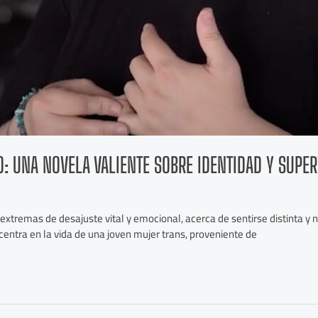
: UNA NOVELA VALIENTE SOBRE IDENTIDAD Y SUPER
s extremas de desajuste vital y emocional, acerca de sentirse distinta 
 centra en la vida de una joven mujer trans, proveniente de