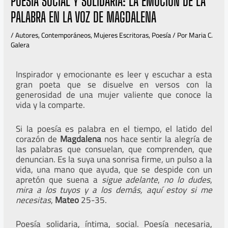
POESÍA SOCIAL Y SOLIDARIA: LA EMOCIÓN DE LA
PALABRA EN LA VOZ DE MAGDALENA
/
Autores
,
Contemporáneos
,
Mujeres Escritoras
,
Poesía
/ Por
Maria C.
Galera
Inspirador y emocionante es leer y escuchar a esta
gran poeta que se disuelve en versos con la
generosidad de una mujer valiente que conoce la
vida y la comparte.
Si la poesía es palabra en el tiempo, el latido del
corazón de
Magdalena
nos hace sentir la alegría de
las palabras que consuelan, que comprenden, que
denuncian. Es la suya una sonrisa firme, un pulso a la
vida, una mano que ayuda, que se despide con un
apretón que suena a
sigue adelante
,
no lo dudes
,
mira a los tuyos y a los demás, aquí estoy si me
necesitas
,
Mateo
25-35.
Poesía solidaria, íntima, social. Poesía necesaria,