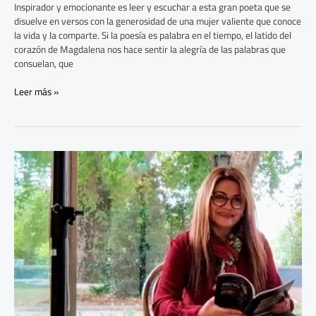
Inspirador y emocionante es leer y escuchar a esta gran poeta que se
disuelve en versos con la generosidad de una mujer valiente que conoce
la vida y la comparte. Si la poesía es palabra en el tiempo, el latido del
corazón de Magdalena nos hace sentir la alegría de las palabras que
consuelan, que
Leer más »
Raíces
de
luz:
El
poemario
de
Julieta
De
Ossa
que
conecta
con