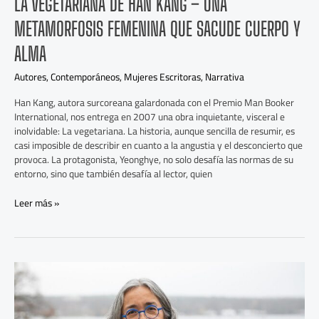
LA VEGETARIANA DE HAN KANG – UNA
METAMORFOSIS FEMENINA QUE SACUDE CUERPO Y
ALMA
Autores
,
Contemporáneos
,
Mujeres Escritoras
,
Narrativa
Han Kang, autora surcoreana galardonada con el Premio Man Booker
International, nos entrega en 2007 una obra inquietante, visceral e
inolvidable: La vegetariana. La historia, aunque sencilla de resumir, es
casi imposible de describir en cuanto a la angustia y el desconcierto que
provoca. La protagonista, Yeonghye, no solo desafía las normas de su
entorno, sino que también desafía al lector, quien
Leer más »
El
invencible
verano
de