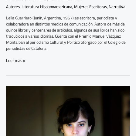
Autores
,
Literatura Hispanoamericana
,
Mujeres Escritoras
,
Narrativa
Leila Guerriero (Junín, Argentina, 1967) es escritora, periodista y
colaboradora en distintos medios de comunicación. Autora de más de
quince libros y centenares de artículos, algunos de sus libros han sido
traducidos a varios idiomas. Cuenta con el Premio Manuel Vázquez
Montalbán al periodismo Cultural y Político otorgado por el Colegio de
periodistas de Cataluña
Leer más »
Estamos
a
Salvo:
Relatos
Urbanos
y
Extraordinarios
de