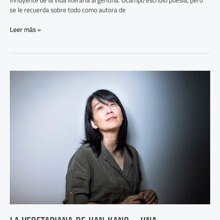
se le recuerda sobre todo como autora de
Leer más »
La
vegetariana de
Han
Kang
–
Una
metamorfosis
femenina
que
sacude
cuerpo
y
alma