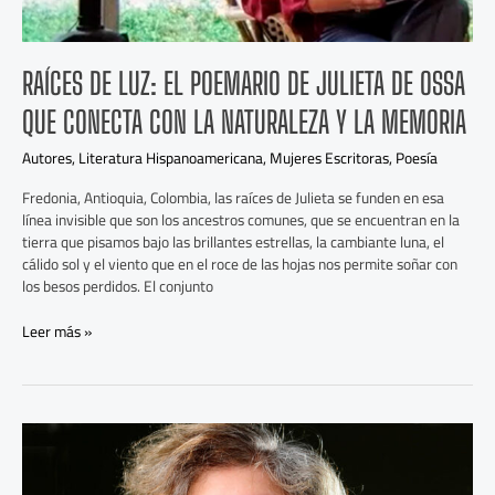
la
naturaleza
y
RAÍCES DE LUZ: EL POEMARIO DE JULIETA DE OSSA
la
memoria
QUE CONECTA CON LA NATURALEZA Y LA MEMORIA
Autores
,
Literatura Hispanoamericana
,
Mujeres Escritoras
,
Poesía
Fredonia, Antioquia, Colombia, las raíces de Julieta se funden en esa
línea invisible que son los ancestros comunes, que se encuentran en la
tierra que pisamos bajo las brillantes estrellas, la cambiante luna, el
cálido sol y el viento que en el roce de las hojas nos permite soñar con
los besos perdidos. El conjunto
Leer más »
La
hermana
menor:Un