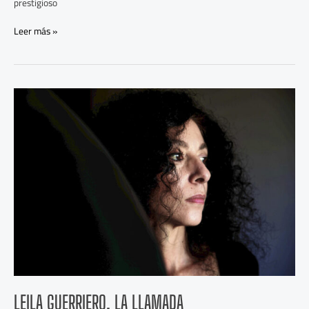
prestigioso
Leer más »
Leila
Guerriero,
La
llamada
LEILA GUERRIERO, LA LLAMADA