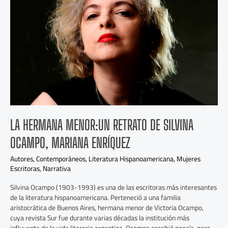
retrato
de
Silvina
Ocampo,
Mariana
Enríquez
LA HERMANA MENOR:UN RETRATO DE SILVINA
OCAMPO, MARIANA ENRÍQUEZ
Autores
,
Contemporáneos
,
Literatura Hispanoamericana
,
Mujeres
Escritoras
,
Narrativa
Silvina Ocampo (1903-1993) es una de las escritoras más interesantes
de la literatura hispanoamericana. Perteneció a una familia
aristocrática de Buenos Aires, hermana menor de Victoria Ocampo,
cuya revista Sur fue durante varias décadas la institución más
influyente de la vida literaria argentina. Ocampo escribió poesía, pero