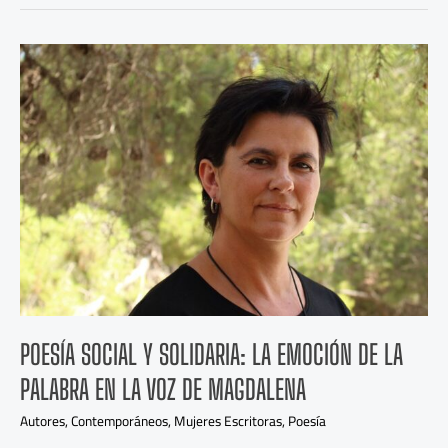
Poesía
social
y
solidaria:
La
emoción
de
la
palabra
en
la
voz
de
Magdalena
POESÍA SOCIAL Y SOLIDARIA: LA EMOCIÓN DE LA
PALABRA EN LA VOZ DE MAGDALENA
Autores
,
Contemporáneos
,
Mujeres Escritoras
,
Poesía