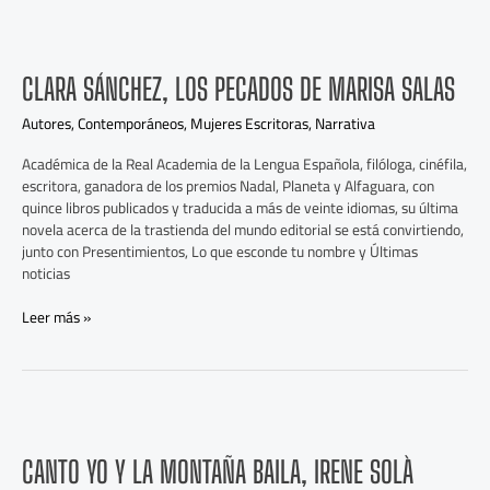
Clara
Sánchez,
Los
CLARA SÁNCHEZ, LOS PECADOS DE MARISA SALAS
pecados
de
Autores
,
Contemporáneos
,
Mujeres Escritoras
,
Narrativa
Marisa
Académica de la Real Academia de la Lengua Española, filóloga, cinéfila,
Salas
escritora, ganadora de los premios Nadal, Planeta y Alfaguara, con
quince libros publicados y traducida a más de veinte idiomas, su última
novela acerca de la trastienda del mundo editorial se está convirtiendo,
junto con Presentimientos, Lo que esconde tu nombre y Últimas
noticias
Leer más »
Canto
yo
y
CANTO YO Y LA MONTAÑA BAILA, IRENE SOLÀ
la