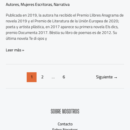
montaña
Autores
,
Mujeres Escritoras
,
Narrativa
baila,
Publicada en 2019, la autora ha recibido el Premio Llibres Anagrama de
Irene
novela 2019 y el Premio de Literatura de la Unión Europea de 2020;
Solà
poeta y artista plástica, en 2017 aparece su primera novela Els dics,
premio Documenta 2017. Bèstia su libro de poemas es de 2012. Su
última novela Te di ojos y
Leer más »
1
2
…
6
Siguiente
→
SOBRE NOSOTROS
Contacto
Sobre Nosotros