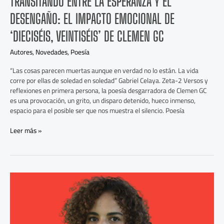
TRANSITANDO ENTRE LA ESPERANZA Y EL
DESENGAÑO: EL IMPACTO EMOCIONAL DE
‘DIECISÉIS, VEINTISÉIS’ DE CLEMEN GC
Autores
,
Novedades
,
Poesía
“Las cosas parecen muertas aunque en verdad no lo están. La vida
corre por ellas de soledad en soledad” Gabriel Celaya. Zeta-2 Versos y
reflexiones en primera persona, la poesía desgarradora de Clemen GC
es una provocación, un grito, un disparo detenido, hueco inmenso,
espacio para el posible ser que nos muestra el silencio. Poesía
Leer más »
La
travesía
literaria
de
Leila