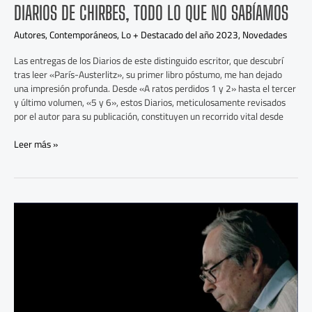
DIARIOS DE CHIRBES, TODO LO QUE NO SABÍAMOS
Autores
,
Contemporáneos
,
Lo + Destacado del año 2023
,
Novedades
Las entregas de los Diarios de este distinguido escritor, que descubrí
tras leer «París-Austerlitz», su primer libro póstumo, me han dejado
una impresión profunda. Desde «A ratos perdidos 1 y 2» hasta el tercer
y último volumen, «5 y 6», estos Diarios, meticulosamente revisados
por el autor para su publicación, constituyen un recorrido vital desde
Leer más »
George
Steiner,
un
gran
lector