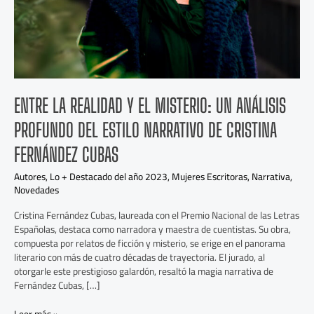
Profundo
del
Estilo
Narrativo
de
Cristina
Fernández
ENTRE LA REALIDAD Y EL MISTERIO: UN ANÁLISIS
Cubas
PROFUNDO DEL ESTILO NARRATIVO DE CRISTINA
FERNÁNDEZ CUBAS
Autores
,
Lo + Destacado del año 2023
,
Mujeres Escritoras
,
Narrativa
,
Novedades
Cristina Fernández Cubas, laureada con el Premio Nacional de las Letras
Españolas, destaca como narradora y maestra de cuentistas. Su obra,
compuesta por relatos de ficción y misterio, se erige en el panorama
literario con más de cuatro décadas de trayectoria. El jurado, al
otorgarle este prestigioso galardón, resaltó la magia narrativa de
Fernández Cubas, […]