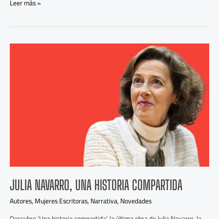
Leer más »
Julia
Navarro,
Una
historia
compartida
JULIA NAVARRO, UNA HISTORIA COMPARTIDA
Autores
,
Mujeres Escritoras
,
Narrativa
,
Novedades
Descubre ‘Una historia compartida’, la última obra de Julia Navarro, la