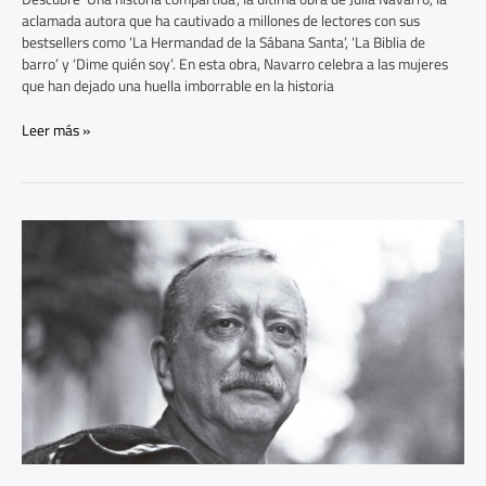
aclamada autora que ha cautivado a millones de lectores con sus
bestsellers como ‘La Hermandad de la Sábana Santa’, ‘La Biblia de
barro’ y ‘Dime quién soy’. En esta obra, Navarro celebra a las mujeres
que han dejado una huella imborrable en la historia
Leer más »
Diarios
de
Chirbes,
todo
lo
que
no
sabíamos