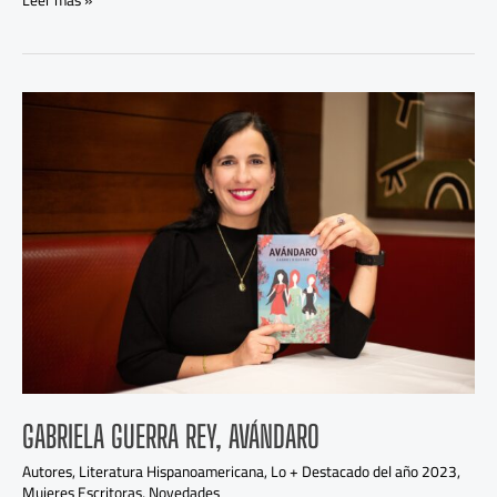
Leer más »
Gabriela
Guerra
Rey,
Avándaro
GABRIELA GUERRA REY, AVÁNDARO
Autores
,
Literatura Hispanoamericana
,
Lo + Destacado del año 2023
,
Mujeres Escritoras
,
Novedades