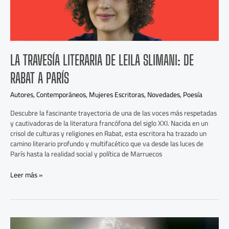
Slimani:
De
Rabat
a
París
LA TRAVESÍA LITERARIA DE LEILA SLIMANI: DE
RABAT A PARÍS
Autores
,
Contemporáneos
,
Mujeres Escritoras
,
Novedades
,
Poesía
Descubre la fascinante trayectoria de una de las voces más respetadas
y cautivadoras de la literatura francófona del siglo XXI. Nacida en un
crisol de culturas y religiones en Rabat, esta escritora ha trazado un
camino literario profundo y multifacético que va desde las luces de
París hasta la realidad social y política de Marruecos
Leer más »
Julio