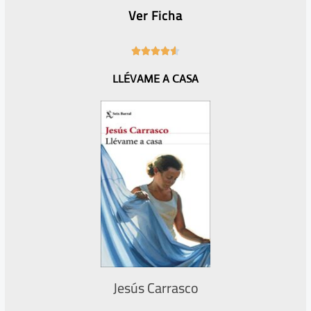
Ver Ficha
4





.
LLÉVAME A CASA
6
/
5
Jesús Carrasco