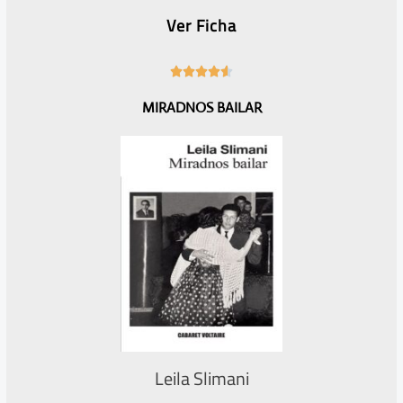
Ver Ficha
4





.
MIRADNOS BAILAR
6
/
5
Leila Slimani