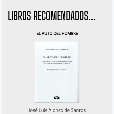
LIBROS RECOMENDADOS...
A
S
EL AUTO DEL HOMBRE
n
i
t
g
e
u
r
i
i
e
o
n
r
t
e
José Luis Alonso de Santos