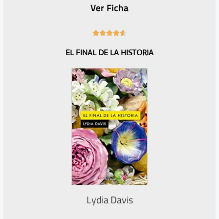
Ver Ficha
4





.
EL FINAL DE LA HISTORIA
6
/
5
Lydia Davis