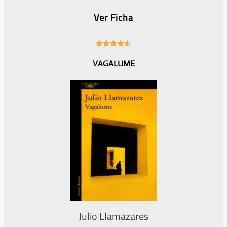
Ver Ficha
4





.
VAGALUME
6
/
5
Julio Llamazares