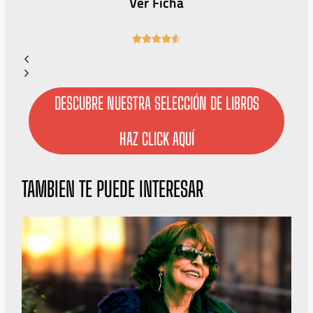
Ver Ficha
4





.
6
/
5
DESCUBRE NUESTRA SELECCIÓN DE LIBROS
HAZ CLICK AQUÍ
TAMBIEN TE PUEDE INTERESAR