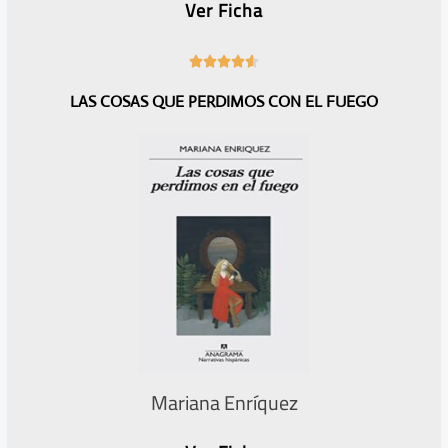
Ver Ficha
4





.
LAS COSAS QUE PERDIMOS CON EL FUEGO
6
/
5
Mariana Enríquez