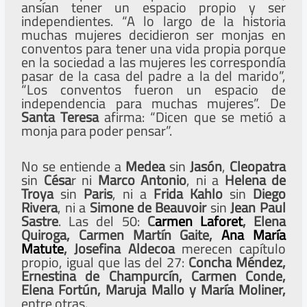
ansían tener un espacio propio y ser
independientes. “A lo largo de la historia
muchas mujeres decidieron ser monjas en
conventos para tener una vida propia porque
en la sociedad a las mujeres les correspondía
pasar de la casa del padre a la del marido”,
“Los conventos fueron un espacio de
independencia para muchas mujeres”. De
Santa Teresa
afirma: “Dicen que se metió a
monja para poder pensar”.
No se entiende a
Medea
sin
Jasón
,
Cleopatra
sin
Césa
r ni
Marco Antonio
, ni a
Helena de
Troya
sin
Paris
, ni a
Frida Kahlo
sin
Diego
Rivera
, ni a
Simone de Beauvoir
sin
Jean Paul
Sastre
. Las del 50:
C
armen Laforet
, Elena
Quiroga, Carmen Martín Gaite,
Ana María
Matute
, Josefina Aldecoa
merecen capítulo
propio, igual que las del 27:
Concha Méndez,
Ernestina de Champurcín, Carmen Conde,
Elena Fortún, Maruja Mallo y María Moliner,
entre otras.