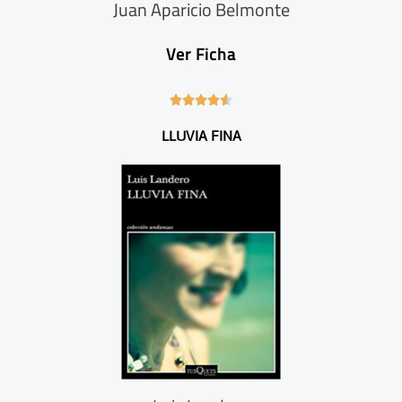
Juan Aparicio Belmonte
Ver Ficha
4





.
LLUVIA FINA
6
/
5