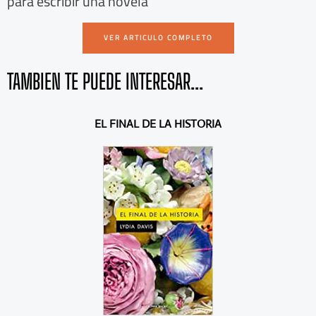
para escribir una novela
VER ARTICULO COMPLETO
TAMBIEN TE PUEDE INTERESAR...
A
S
EL FINAL DE LA HISTORIA
n
i
t
g
e
u
r
i
i
e
o
n
r
t
e