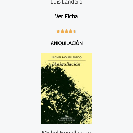
Luis Landero
Ver Ficha
4





.
ANIQUILACIÓN
6
/
5
Michel Houellebecq