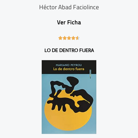
Héctor Abad Faciolince
Ver Ficha
4





.
LO DE DENTRO FUERA
6
/
5