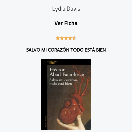
Lydia Davis
Ver Ficha
4





.
SALVO MI CORAZÓN TODO ESTÁ BIEN
6
/
5