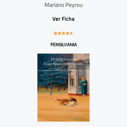
Mariano Peyrou
Ver Ficha
4





.
PENSILVANIA
6
/
5