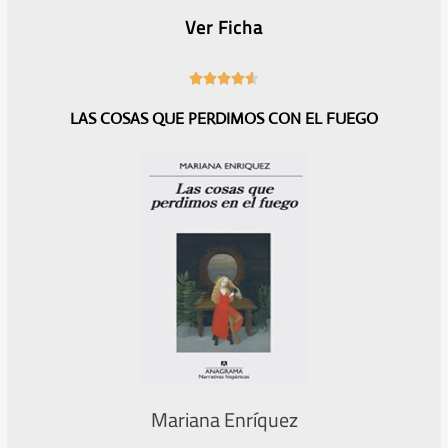
Ver Ficha
4





.
LAS COSAS QUE PERDIMOS CON EL FUEGO
6
/
5
Mariana Enríquez