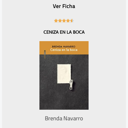
Ver Ficha
4





.
CENIZA EN LA BOCA
6
/
5
Brenda Navarro