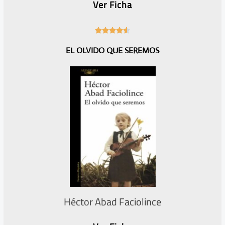
Ver Ficha
4





.
EL OLVIDO QUE SEREMOS
6
/
5
Héctor Abad Faciolince