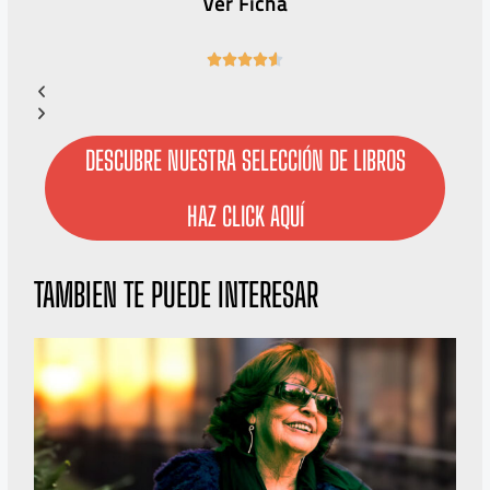
Ver Ficha
4





.
6
/
5
DESCUBRE NUESTRA SELECCIÓN DE LIBROS
HAZ CLICK AQUÍ
TAMBIEN TE PUEDE INTERESAR