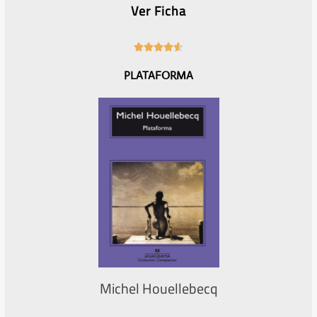
Ver Ficha
4





.
PLATAFORMA
6
/
5
Michel Houellebecq