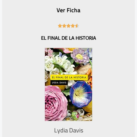
Ver Ficha
4





.
EL FINAL DE LA HISTORIA
6
/
5
Lydia Davis