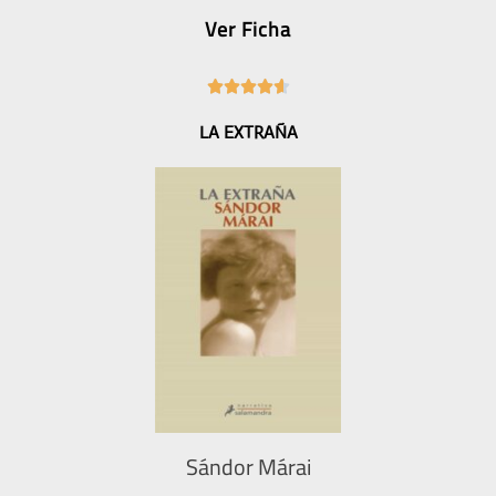
Ver Ficha
4





.
LA EXTRAÑA
6
/
5
Sándor Márai