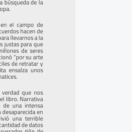
la búsqueda de la
ropa.
s en el campo de
recuerdos hacen de
ara llevarnos a la
s justas para que
illones de seres
ionó “por su arte
les de retratar y
ita ensalza unos
atices.
a verdad que nos
l libro. Narrativa
s de una intensa
ía desaparecida en
vió una terrible
cantidad de datos
 narrador tiñe de