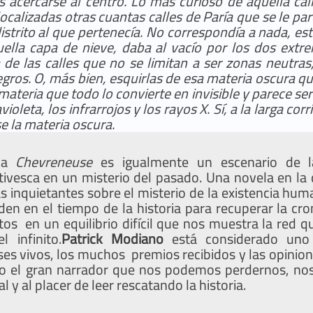
s acercarse al centro. Lo más curioso de aquella cal
ocalizadas otras cuantas calles de Paría que se le pa
istrito al que pertenecía. No correspondía a nada, e
ella capa de nieve,
daba al vacío por los dos extr
a de las calles que no se limitan a ser zonas neutra
egros. O, más bien, esquirlas de esa materia oscura 
ateria que todo lo convierte en invisible y parece ser 
avioleta, los infrarrojos y los rayos X. Sí, a la larga cor
e la materia oscura.
ela
Chevreneuse
es igualmente un escenario de 
tivesca en un misterio del pasado. Una novela en la 
 inquietantes sobre el misterio de la existencia hum
den en el tiempo de la historia para recuperar la cro
tos en un equilibrio difícil que nos muestra la red q
l infinito.
Patrick Modiano
está considerado uno
ses vivos, los muchos premios recibidos y las opinion
o el gran narrador que nos podemos perdernos, nos
al y al placer de leer rescatando la historia.