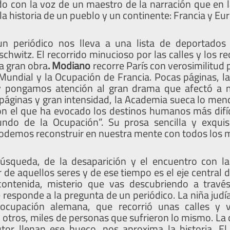
do con la voz de un maestro de la narración que en 
 la historia de un pueblo y un continente: Francia y Eu
un periódico nos lleva a una lista de deportado
chwitz. El recorrido minucioso por las calles y los 
na gran obra
. Modiano
recorre París con verosimilitud p
undial y la Ocupación de Francia. Pocas páginas, la
y pongamos atención al gran drama que afectó a m
áginas y gran intensidad, la Academia sueca lo menc
n el que ha evocado los destinos humanos más difíci
ndo de la Ocupación”. Su prosa sencilla y exquis
odemos reconstruir en nuestra mente con todos los m
 búsqueda, de la desaparición y el encuentro con l
 de aquellos seres y de ese tiempo es el eje central de
ontenida, misterio que vas descubriendo a travé
 responde a la pregunta de un periódico. La niña jud
ocupación alemana, que recorrió unas calles y vi
 otros, miles de personas que sufrieron lo mismo. La 
tor llenan ese hueco, nos aproxima la historia. El