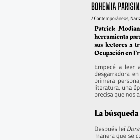
BOHEMIA PARISIN
/
Contemporáneos
,
Narr
Patrick Modiano
herramienta para
sus lectores a t
Ocupación en Fran
Empecé a leer
desgarradora en 
primera persona,
literatura, una é
precisa que nos 
La búsqueda 
Después leí
Dora
manera que se co