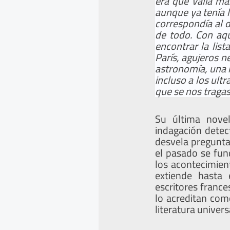
era que valía má
aunque ya tenía l
correspondía al d
de todo. Con aqu
encontrar la list
París, agujeros n
astronomía, una m
incluso a los ultr
que se nos tragas
Su última nov
indagación detec
desvela preguntas
el pasado se fun
los acontecimien
extiende hasta e
escritores france
lo acreditan com
literatura univers