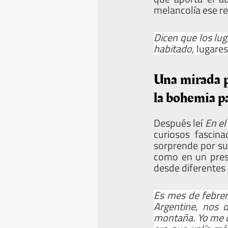
melancolía ese r
Dicen que los lu
habitado,
lugares
Una mirada p
la bohemia pa
Después leí
En el
curiosos fascin
sorprende por su 
como en un prese
desde diferentes
Es mes de febrer
Argentine, nos 
montaña. Yo me da