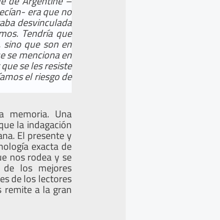
le de Argentine –
recían- era que no
staba desvinculada
emos. Tendría que
s, sino que son en
que se menciona en
que se les resiste
ríamos el riesgo de
la memoria. Una
que la indagación
ana. El presente y
nología exacta de
ue nos rodea y se
 de los mejores
es de los lectores
 remite a la gran