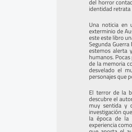
del horror conta
identidad retrata
Una noticia en 
exterminio de Aus
este este libro u
Segunda Guerra M
estemos alerta 
humanos. Pocas p
de la memoria co
desvelado el mu
personajes que p
El terror de la
descubre el autor
muy sentida y c
investigación que
la época de la 
experiencia como
que aporta el au