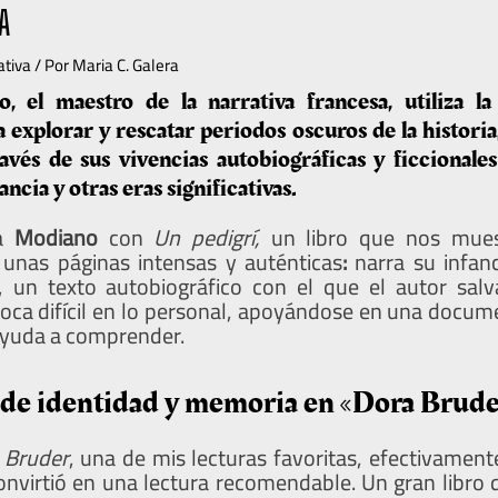
A
ativa
/ Por
Maria C. Galera
, el maestro de la narrativa francesa, utiliza la
 explorar y rescatar periodos oscuros de la historia
ravés de sus vivencias autobiográficas y ficcionales
cia y otras eras significativas.
 a
Modiano
con
Un pedigrí,
un libro que nos mues
unas páginas intensas y auténticas
:
narra su infan
 un texto autobiográfico con el que el autor salv
poca difícil en lo personal, apoyándose en una docum
ayuda a comprender.
de identidad y memoria en «Dora Brude
 Bruder
, una de mis lecturas favoritas, efectivamen
nvirtió en una lectura recomendable. Un gran libro qu