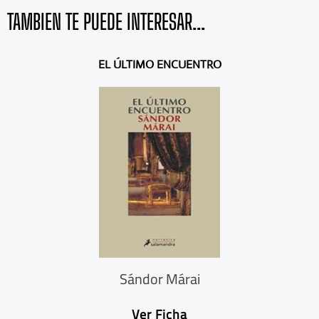
TAMBIEN TE PUEDE INTERESAR...
A
S
EL ÚLTIMO ENCUENTRO
n
i
t
g
e
u
r
i
i
e
o
n
r
t
e
Sándor Márai
Ver Ficha