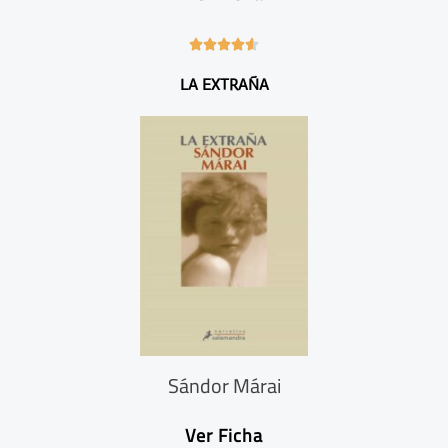
4





.
LA EXTRAÑA
6
/
5
Sándor Márai
Ver Ficha