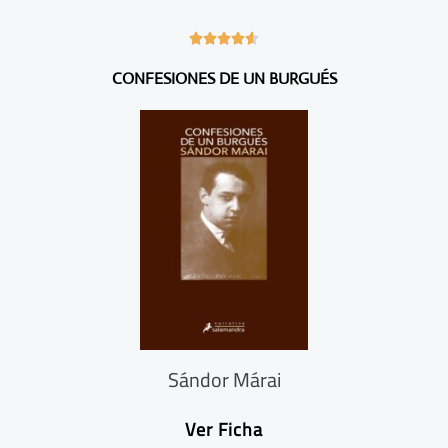
4





.
CONFESIONES DE UN BURGUÉS
6
/
5
Sándor Márai
Ver Ficha