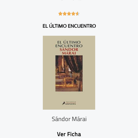
4





.
EL ÚLTIMO ENCUENTRO
6
/
5
Sándor Márai
Ver Ficha