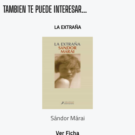
TAMBIEN TE PUEDE INTERESAR...
A
S
LA EXTRAÑA
n
i
t
g
e
u
r
i
i
e
o
n
r
t
e
Sándor Márai
Ver Ficha