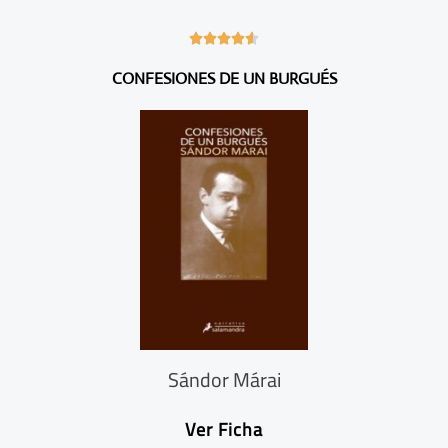
4





.
CONFESIONES DE UN BURGUÉS
6
/
5
Sándor Márai
Ver Ficha