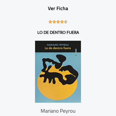
Ver Ficha
4





.
LO DE DENTRO FUERA
6
/
5
Mariano Peyrou