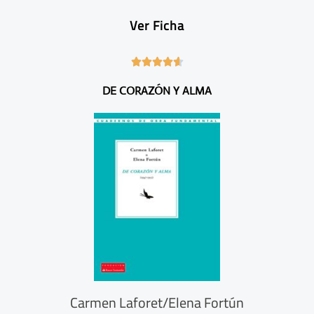
Ver Ficha
4





.
DE CORAZÓN Y ALMA
6
/
5
Carmen Laforet/Elena Fortún