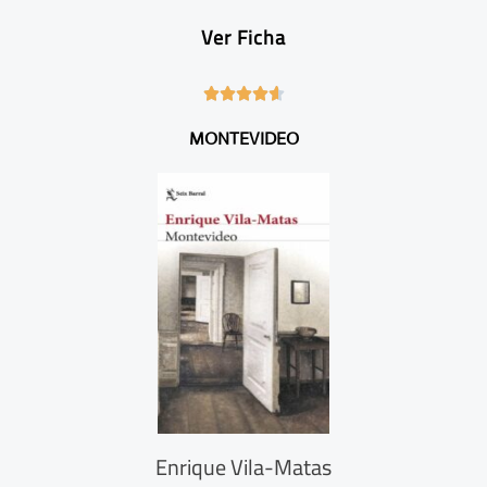
Ver Ficha
4





.
MONTEVIDEO
6
/
5
Enrique Vila-Matas