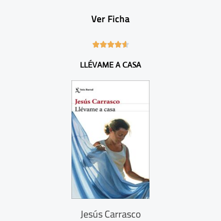
Ver Ficha
4





.
LLÉVAME A CASA
6
/
5
Jesús Carrasco