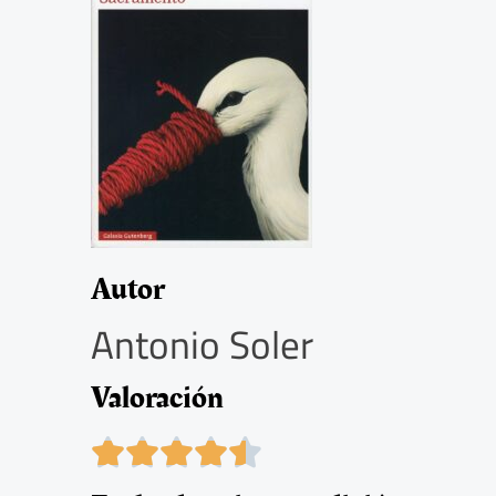
Autor
Antonio Soler
Valoración
4





.