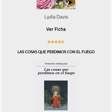
Lydia Davis
Ver Ficha
4





.
LAS COSAS QUE PERDIMOS CON EL FUEGO
6
/
5