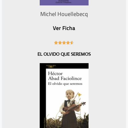
Michel Houellebecq
Ver Ficha
4





.
EL OLVIDO QUE SEREMOS
6
/
5