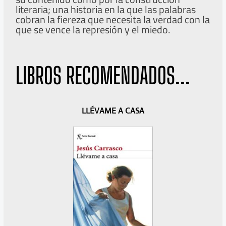
literaria; una historia en la que las palabras
cobran la fiereza que necesita la verdad con la
que se vence la represión y el miedo.
LIBROS RECOMENDADOS...
A
S
LLÉVAME A CASA
n
i
t
g
e
u
r
i
i
e
o
n
r
t
e