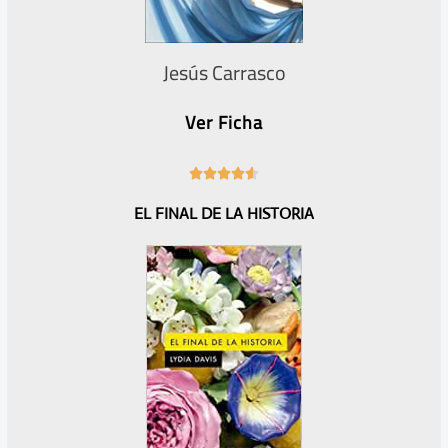
Jesús Carrasco
Ver Ficha
4





.
EL FINAL DE LA HISTORIA
6
/
5