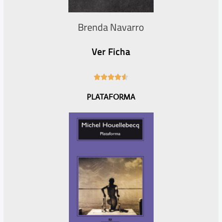
Brenda Navarro
Ver Ficha
4





.
PLATAFORMA
6
/
5