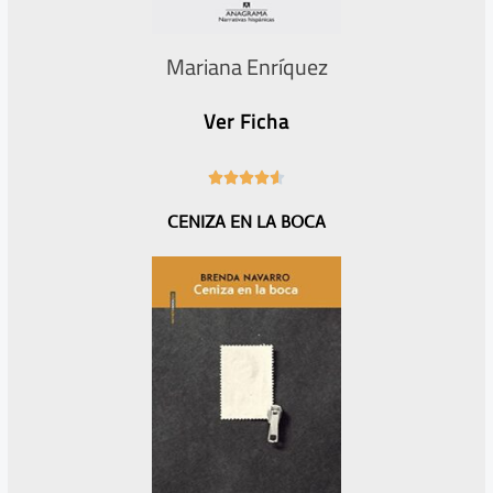
Mariana Enríquez
Ver Ficha
4





.
CENIZA EN LA BOCA
6
/
5