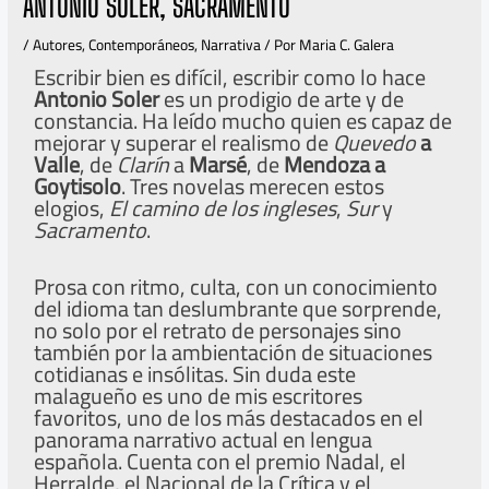
ANTONIO SOLER, SACRAMENTO
/
Autores
,
Contemporáneos
,
Narrativa
/ Por
Maria C. Galera
Escribir bien es difícil, escribir como lo hace
Antonio Soler
es un prodigio de arte y de
constancia. Ha leído mucho quien es capaz de
mejorar y superar el realismo de
Quevedo
a
Valle
, de
Clarín
a
Marsé
, de
Mendoza
a
Goytisolo
. Tres novelas merecen estos
elogios,
El camino de los ingleses
,
Sur
y
Sacramento
.
Prosa con ritmo, culta, con un conocimiento
del idioma tan deslumbrante que sorprende,
no solo por el retrato de personajes sino
también por la ambientación de situaciones
cotidianas e insólitas. Sin duda este
malagueño es uno de mis escritores
favoritos, uno de los más destacados en el
panorama narrativo actual en lengua
española. Cuenta con el premio Nadal, el
Herralde, el Nacional de la Crítica y el