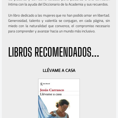
íntima con la ayuda del Diccionario de la Academia y sus recuerdos.
Un libro dedicado a las mujeres que no han podido amar en libertad.
Generosidad, talento y valentía se conjugan, en cada página, sin
miedo con la naturalidad que convence, el compromiso necesario
para comprender y avanzar hacia un mundo más inclusivo.
LIBROS RECOMENDADOS...
A
S
LLÉVAME A CASA
n
i
t
g
e
u
r
i
i
e
o
n
r
t
e