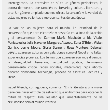
interrogatorio. La entrevista en sí es un género periodístico, la
autora demuestra que también es literario y cultural, literatura y
arte. Un género ampliado que nos ofrece la cercanía y la verdad de
estas mujeres valientes y representantes de una época.
La voz de las mujeres para el mundo. La intimidad de la
conversación que abre el corazón y nos sitúa en la línea de la acción
y el pensamiento. De
Carmen María Machado
a
Ida Vitale,
Poniatowska
,
Julia Navarro
,
Margaret Atwood
,
Edna O´Brien
,
Vivian
Gornick
,
Lorrie Moore, Gloria Steinem, Rosa
Montero
,
Deborah
Levy
… aparecen autoras con galardones como el Nobel y no faltan
experiencias pioneras. Los temas que aparecen son muy diversos:
la desigualdad femenina, actualidad política, feminismo,
pensamiento crítico, redes sociales, maternidad, hijos aborto,
discurso dominante, tecnología, proceso de escritura…lecturas y
libros.
Isabel Allende, con agudeza, comenta: “En la literatura una mujer
tiene que hacer el triple de esfuerzo que un hombre para obtener la
mitad de respeto”. Una realidad que lamentablemente no se
circunscribe solo al mundo literario.