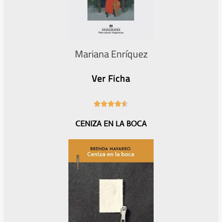
Mariana Enríquez
Ver Ficha
4





.
CENIZA EN LA BOCA
6
/
5