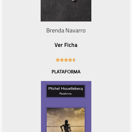
Brenda Navarro
Ver Ficha
4





.
PLATAFORMA
6
/
5