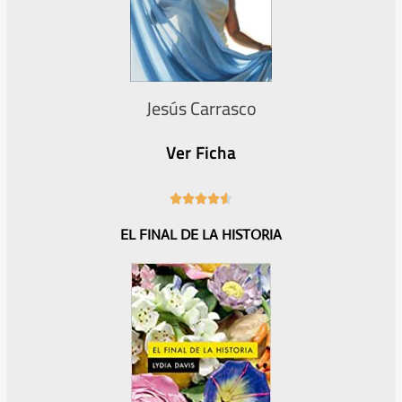
Jesús Carrasco
Ver Ficha
4





.
EL FINAL DE LA HISTORIA
6
/
5