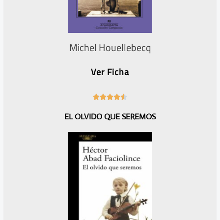
Michel Houellebecq
Ver Ficha
4





.
EL OLVIDO QUE SEREMOS
6
/
5