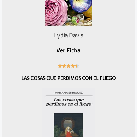
Lydia Davis
Ver Ficha
4





.
LAS COSAS QUE PERDIMOS CON EL FUEGO
6
/
5