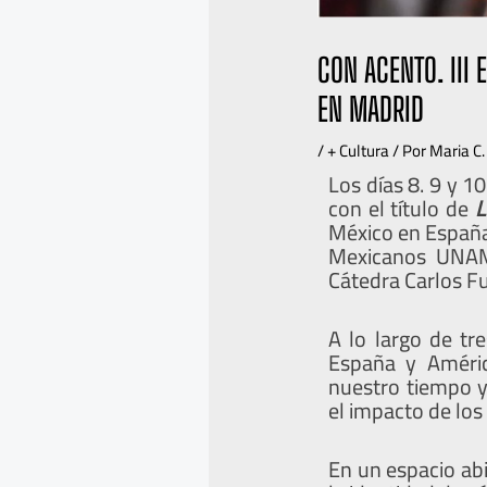
CON ACENTO. III
EN MADRID
/
+ Cultura
/ Por
Maria C.
Los días 8. 9 y 1
con el título de
L
México en España
Mexicanos UNAM-
Cátedra Carlos F
A lo largo de tr
España y Améric
nuestro tiempo y
el impacto de los
En un espacio abie