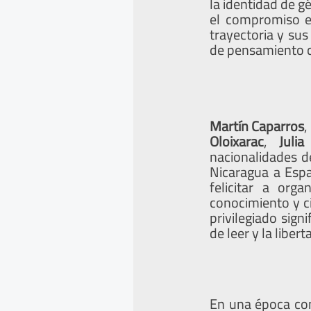
la identidad de gé
el compromiso e
trayectoria y sus
de pensamiento c
Martín Caparros
,
Oloixarac
,
Juli
nacionalidades d
Nicaragua a Espa
felicitar a org
conocimiento y c
privilegiado signi
de leer y la libert
En una época con