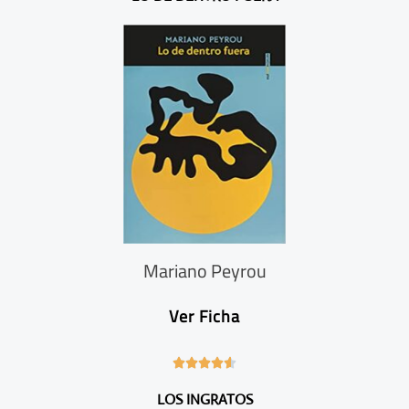
/
5
Mariano Peyrou
Ver Ficha
4





.
LOS INGRATOS
6