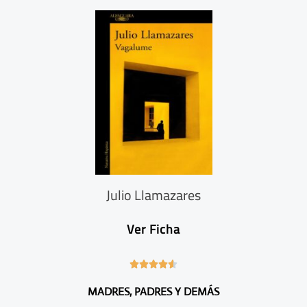
/
5
Julio Llamazares
Ver Ficha
4





.
MADRES, PADRES Y DEMÁS
6
/