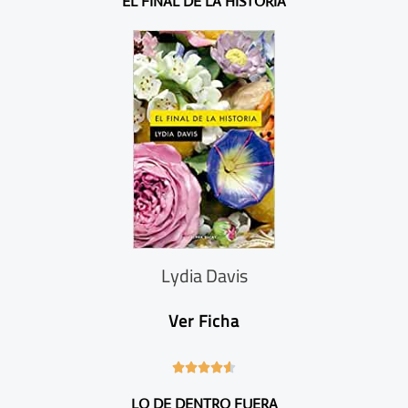
EL FINAL DE LA HISTORIA
6
/
5
Lydia Davis
Ver Ficha
4





.
LO DE DENTRO FUERA
6