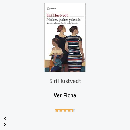
5
Siri Hustvedt
Ver Ficha
4





.
6
/