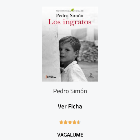
/
5
Pedro Simón
Ver Ficha
4





.
VAGALUME
6