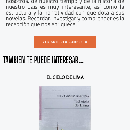
nosotros, de nuestro tiempo y de la historia de
nuestro país es muy interesante, así como la
estructura y la narratividad con que dota a sus
novelas. Recordar, investigar y comprender es la
recepción que nos enriquece.
VER ARTICULO COMPLETO
TAMBIEN TE PUEDE INTERESAR...
A
S
EL CIELO DE LIMA
n
i
t
g
e
u
r
i
i
e
o
n
r
t
e