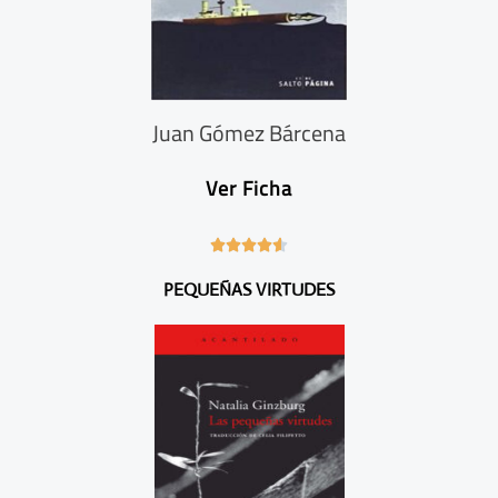
Juan Gómez Bárcena
Ver Ficha
4





.
PEQUEÑAS VIRTUDES
6
/
5