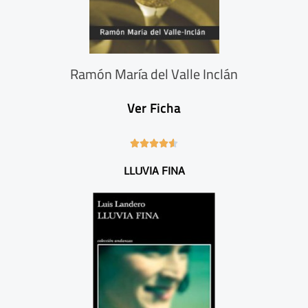
Ramón María del Valle Inclán
Ver Ficha
4





.
LLUVIA FINA
6
/
5