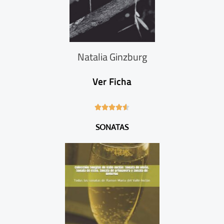
Natalia Ginzburg
Ver Ficha
4





.
SONATAS
6
/
5