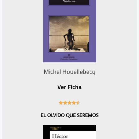
Michel Houellebecq
Ver Ficha
4





.
EL OLVIDO QUE SEREMOS
6
/
5