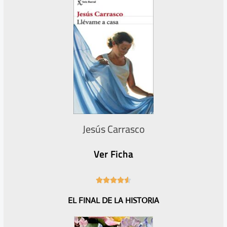
e
u
r
i
i
e
o
n
r
t
e
Jesús Carrasco
Ver Ficha
4





.
EL FINAL DE LA HISTORIA
6
/
5