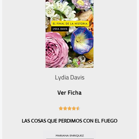
Lydia Davis
Ver Ficha
4





.
LAS COSAS QUE PERDIMOS CON EL FUEGO
6
/
5