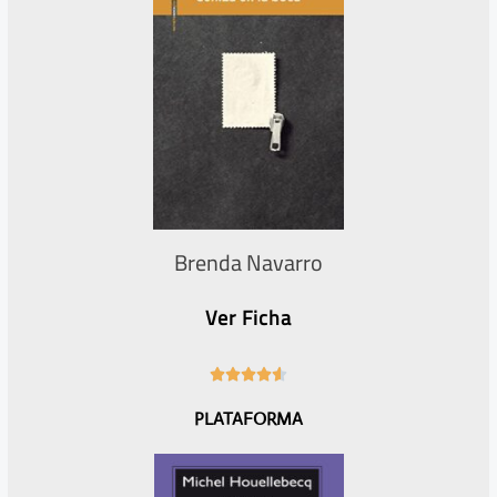
Brenda Navarro
Ver Ficha
4





.
PLATAFORMA
6
/
5