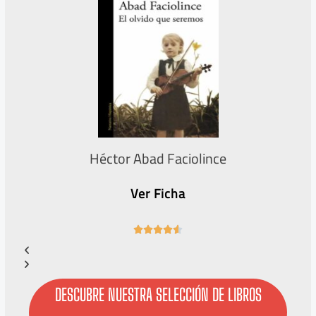
Héctor Abad Faciolince
Ver Ficha
4





.
6
/
5
DESCUBRE NUESTRA SELECCIÓN DE LIBROS