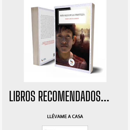
LIBROS RECOMENDADOS...
A
S
LLÉVAME A CASA
n
i
t
g