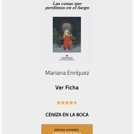
Mariana Enríquez
Ver Ficha
4





.
CENIZA EN LA BOCA
6
/
5