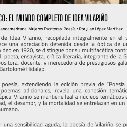
O: EL MUNDO COMPLETO DE IDEA VILARIÑO
spanoamericana
,
Mujeres Escritoras
,
Poesía
/ Por
Juan López Martínez
 de Idea Vilariño, recopilada integralmente en el
ce una apreciación detenida desde la óptica de un 
ideo en 1920, se distingue por su multifacética contr
al: poeta, ensayista, crítica literaria, integrante de la
ositora, docente, y merecedora de prestigiosos ga
Bartolomé Hidalgo.
 poesía, extendiendo la edición previa de “Poesí
 poemas adicionales, revela una cohesión temát
pica. Vilariño se mantiene leal a núcleos temáticos 
dad, el desamor, y la mortalidad se entrelazan en un 
humano.
r una sensibilidad aguda, la poesía de Vilariño se