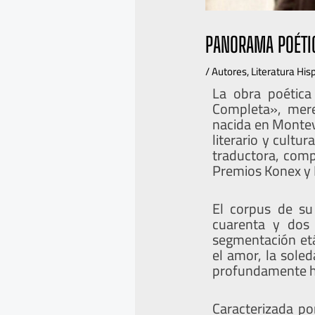
PANORAMA POÉTIC
/
Autores
,
Literatura Hi
La obra poética
Completa», mere
nacida en Montev
literario y cultur
traductora, comp
Premios Konex y 
El corpus de su
cuarenta y dos
segmentación etá
el amor, la sole
profundamente 
Caracterizada po