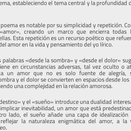
oema, estableciendo el tema central y la profundidad 
l poema es notable por su simplicidad y repetición. C
 «amor», creando un marco que encierra todas 
llas. Esta repetición es un recurso poético que refuer
el amor en la vida y pensamiento del yo lírico.
as palabras «desde la sombra» y «desde el dolor» su
ene en circunstancias adversas, tal vez oculto o 
oca un amor que no es solo fuente de alegría, 
ombra y el dolor se convierten en espacios desde los
iendo una complejidad en la relación amorosa.
destino» y el «sueño» introduce una dualidad interesa
implicar inevitabilidad, un amor que está predestinad
otro lado, el sueño añade una capa de idealización o
reflejar la naturaleza enigmática del amor, a la v
eo.