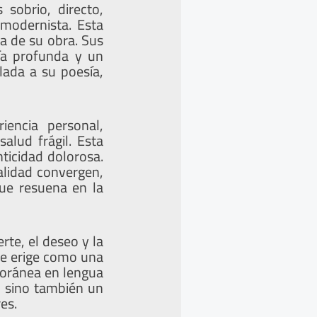
 sobrio, directo,
modernista. Esta
a de su obra. Sus
ía profunda y un
lada a su poesía,
iencia personal,
alud frágil. Esta
nticidad dolorosa.
alidad convergen,
que resuena en la
rte, el deseo y la
se erige como una
poránea en lengua
, sino también un
es.