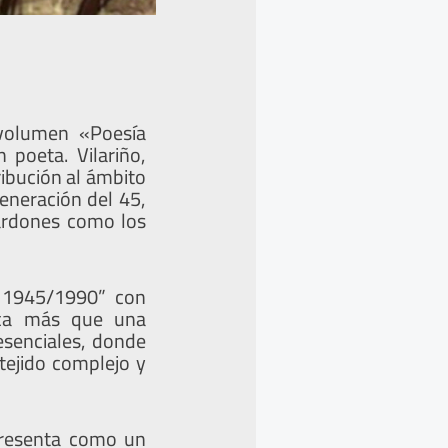
 volumen «Poesía
poeta. Vilariño,
ibución al ámbito
 Generación del 45,
lardones como los
a 1945/1990” con
ica más que una
esenciales, donde
tejido complejo y
 presenta como un