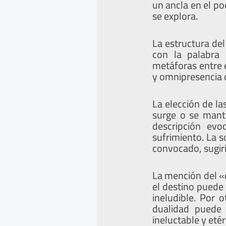
un ancla en el p
se explora.
La estructura de
con la palabra
metáforas entre e
y omnipresencia d
La elección de l
surge o se manti
descripción ev
sufrimiento. La s
convocado, sugir
La mención del «
el destino puede 
ineludible. Por 
dualidad puede 
ineluctable y etér