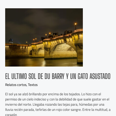
El
ultimo
sol
de
Du
Barry
y
un
gato
asustado
EL ULTIMO SOL DE DU BARRY Y UN GATO ASUSTADO
Relatos cortos
,
Textos
El sol ya se alzó brillando por encima de los tejados. Lo hizo con el
permiso de un cielo indeciso y con la debilidad de que suele gastar en el
invierno del norte. Llegaba rozando las tejas para, húmedas por una
lluvia recién parada, teñirlas de un rojo color sangre. Entre la multitud, a
corazón