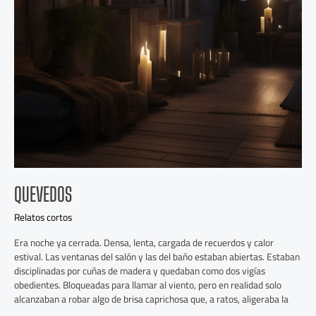
QUEVEDOS
Relatos cortos
Era noche ya cerrada. Densa, lenta, cargada de recuerdos y calor
estival. Las ventanas del salón y las del baño estaban abiertas. Estaban
disciplinadas por cuñas de madera y quedaban como dos vigías
obedientes. Bloqueadas para llamar al viento, pero en realidad solo
alcanzaban a robar algo de brisa caprichosa que, a ratos, aligeraba la