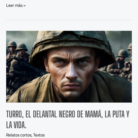
Leer más »
Turro,
el
delantal
negro
de
mamá,
la
puta
y
la
vida.
TURRO, EL DELANTAL NEGRO DE MAMÁ, LA PUTA Y
LA VIDA.
Relatos cortos
,
Textos