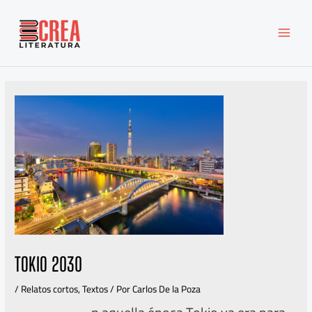
Ir
MAI
al
MEN
contenido
TOKIO 2030
/
Relatos cortos
,
Textos
/ Por
Carlos De la Poza