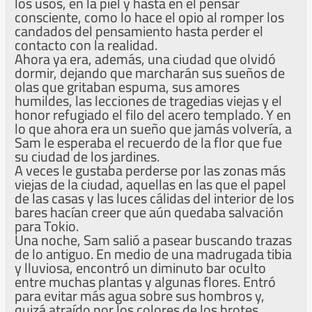
los usos, en la piel y hasta en el pensar
consciente, como lo hace el opio al romper los
candados del pensamiento hasta perder el
contacto con la realidad.
Ahora ya era, además, una ciudad que olvidó
dormir, dejando que marcharán sus sueños de
olas que gritaban espuma, sus amores
humildes, las lecciones de tragedias viejas y el
honor refugiado el filo del acero templado. Y en
lo que ahora era un sueño que jamás volvería, a
Sam le esperaba el recuerdo de la flor que fue
su ciudad de los jardines.
A veces le gustaba perderse por las zonas más
viejas de la ciudad, aquellas en las que el papel
de las casas y las luces cálidas del interior de los
bares hacían creer que aún quedaba salvación
para Tokio.
Una noche, Sam salió a pasear buscando trazas
de lo antiguo. En medio de una madrugada tibia
y lluviosa, encontró un diminuto bar oculto
entre muchas plantas y algunas flores. Entró
para evitar más agua sobre sus hombros y,
quizá atraído por los colores de los brotes,