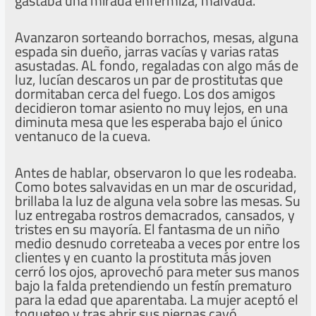
gastaba una mirada enfermiza, malvada.
Avanzaron sorteando borrachos, mesas, alguna
espada sin dueño, jarras vacías y varias ratas
asustadas. AL fondo, regaladas con algo más de
luz, lucían descaros un par de prostitutas que
dormitaban cerca del fuego. Los dos amigos
decidieron tomar asiento no muy lejos, en una
diminuta mesa que les esperaba bajo el único
ventanuco de la cueva.
Antes de hablar, observaron lo que les rodeaba.
Como botes salvavidas en un mar de oscuridad,
brillaba la luz de alguna vela sobre las mesas. Su
luz entregaba rostros demacrados, cansados, y
tristes en su mayoría. El fantasma de un niño
medio desnudo correteaba a veces por entre los
clientes y en cuanto la prostituta más joven
cerró los ojos, aprovechó para meter sus manos
bajo la falda pretendiendo un festín prematuro
para la edad que aparentaba. La mujer aceptó el
toqueteo y tras abrir sus piernas cayó