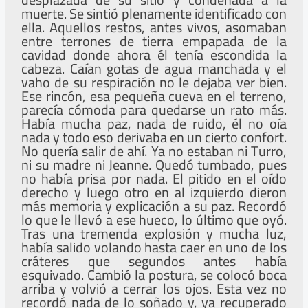
muerte. Se sintió plenamente identificado con
ella. Aquellos restos, antes vivos, asomaban
entre terrones de tierra empapada de la
cavidad donde ahora él tenía escondida la
cabeza. Caían gotas de agua manchada y el
vaho de su respiración no le dejaba ver bien.
Ese rincón, esa pequeña cueva en el terreno,
parecía cómoda para quedarse un rato más.
Había mucha paz, nada de ruido, él no oía
nada y todo eso derivaba en un cierto confort.
No quería salir de ahí. Ya no estaban ni Turro,
ni su madre ni Jeanne. Quedó tumbado, pues
no había prisa por nada. El pitido en el oído
derecho y luego otro en al izquierdo dieron
más memoria y explicación a su paz. Recordó
lo que le llevó a ese hueco, lo último que oyó.
Tras una tremenda explosión y mucha luz,
había salido volando hasta caer en uno de los
cráteres que segundos antes había
esquivado. Cambió la postura, se colocó boca
arriba y volvió a cerrar los ojos. Esta vez no
recordó nada de lo soñado y, ya recuperado