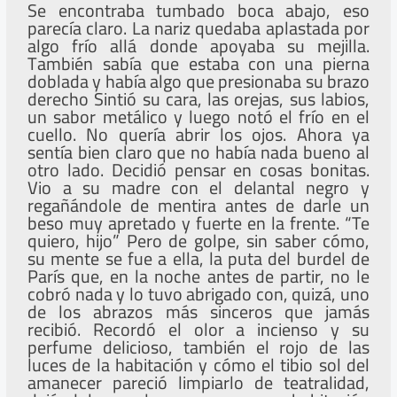
Se encontraba tumbado boca abajo, eso
parecía claro. La nariz quedaba aplastada por
algo frío allá donde apoyaba su mejilla.
También sabía que estaba con una pierna
doblada y había algo que presionaba su brazo
derecho Sintió su cara, las orejas, sus labios,
un sabor metálico y luego notó el frío en el
cuello. No quería abrir los ojos. Ahora ya
sentía bien claro que no había nada bueno al
otro lado. Decidió pensar en cosas bonitas.
Vio a su madre con el delantal negro y
regañándole de mentira antes de darle un
beso muy apretado y fuerte en la frente. “Te
quiero, hijo” Pero de golpe, sin saber cómo,
su mente se fue a ella, la puta del burdel de
París que, en la noche antes de partir, no le
cobró nada y lo tuvo abrigado con, quizá, uno
de los abrazos más sinceros que jamás
recibió. Recordó el olor a incienso y su
perfume delicioso, también el rojo de las
luces de la habitación y cómo el tibio sol del
amanecer pareció limpiarlo de teatralidad,