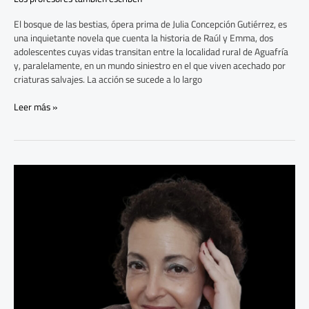
El bosque de las bestias, ópera prima de Julia Concepción Gutiérrez, es
una inquietante novela que cuenta la historia de Raúl y Emma, dos
adolescentes cuyas vidas transitan entre la localidad rural de Aguafría
y, paralelamente, en un mundo siniestro en el que viven acechado por
criaturas salvajes. La acción se sucede a lo largo
Leer más »
El
duelo
y
la
culpa,
ejes
de
la
novela
Tras
la