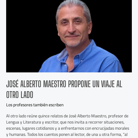
Alberto
Maestro
propone
un
viaje
al
otro
lado
JOSÉ ALBERTO MAESTRO PROPONE UN VIAJE AL
OTRO LADO
Los profesores también escriben
Al otro lado reúne quince relatos de José Alberto Maestro, profesor de
Lengua y Literatura y escritor, que nos invita a recorrer situaciones,
escenas, lugares cotidianos y a enfrentarnos con encrucijadas morales
y humanas. Todos los cuentos ponen al lector, de una u otra forma, “al