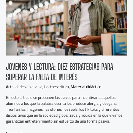
estrategias
para
superar
la
falta
de
interés
JÓVENES Y LECTURA: DIEZ ESTRATEGIAS PARA
SUPERAR LA FALTA DE INTERÉS
Actividades en el aula
,
Lectoescritura
,
Material didáctico
En este artículo se proponen las claves para incentivar a aquellos
alumnos a los que la palabra escrita les produce alergia y desgana.
Triunfan las imágenes, las stories, los reels, los tik toks y diferentes
dispositivos que en la sociedad globalizada y líquida en la que vivimos
garantizan entretenimiento sin esfuerzo de una forma pasiva.