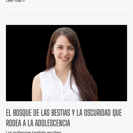
Leer más »
El
bosque
de
las
bestias
y
la
oscuridad
que
rodea
a
la
adolescencia
EL BOSQUE DE LAS BESTIAS Y LA OSCURIDAD QUE
RODEA A LA ADOLESCENCIA
Los profesores también escriben