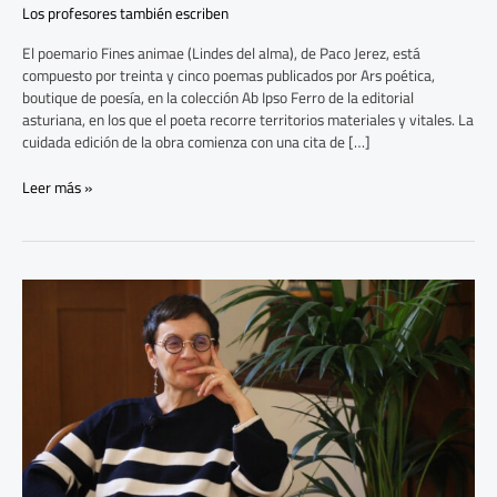
Los profesores también escriben
El poemario Fines animae (Lindes del alma), de Paco Jerez, está
compuesto por treinta y cinco poemas publicados por Ars poética,
boutique de poesía, en la colección Ab Ipso Ferro de la editorial
asturiana, en los que el poeta recorre territorios materiales y vitales. La
cuidada edición de la obra comienza con una cita de […]
Leer más »
Marifé
Santiago
Bolaños,
paciente
tejedora
de
ideas,
voces
y
palabras