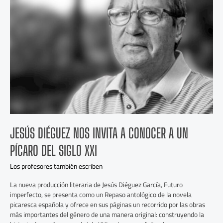
invita
a
conocer
a
un
pícaro
del
siglo
XXI
JESÚS DIÉGUEZ NOS INVITA A CONOCER A UN
PÍCARO DEL SIGLO XXI
Los profesores también escriben
La nueva producción literaria de Jesús Diéguez García, Futuro
imperfecto, se presenta como un Repaso antológico de la novela
picaresca española y ofrece en sus páginas un recorrido por las obras
más importantes del género de una manera original: construyendo la