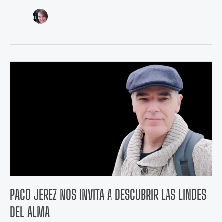
Paco
Jerez
nos
invita
a
descubrir
las
Lindes
del
alma
PACO JEREZ NOS INVITA A DESCUBRIR LAS LINDES
DEL ALMA