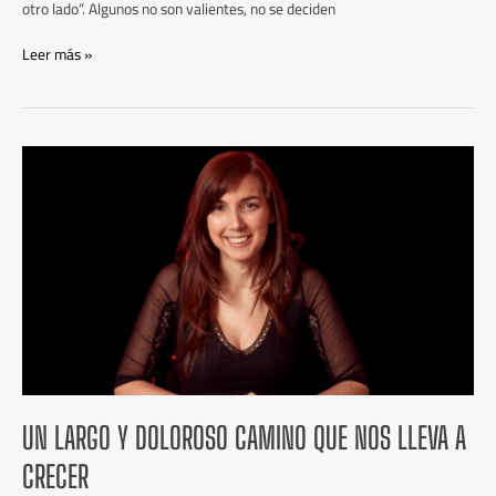
otro lado”. Algunos no son valientes, no se deciden
Leer más »
Un
largo
y
doloroso
camino
que
nos
lleva
a
crecer
UN LARGO Y DOLOROSO CAMINO QUE NOS LLEVA A
CRECER