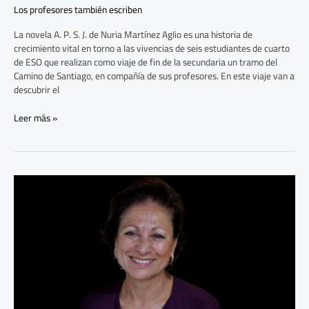
Los profesores también escriben
La novela A. P. S. J. de Nuria Martínez Aglio es una historia de
crecimiento vital en torno a las vivencias de seis estudiantes de cuarto
de ESO que realizan como viaje de fin de la secundaria un tramo del
Camino de Santiago, en compañía de sus profesores. En este viaje van a
descubrir el
Leer más »
Los
abecedarios,
un
alfabeto
de
la
memoria
reciente
de
España