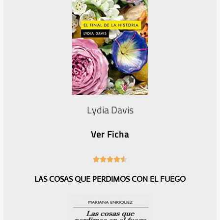
Lydia Davis
Ver Ficha
4





.
LAS COSAS QUE PERDIMOS CON EL FUEGO
6
/
5