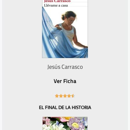
Jesús Carrasco
Ver Ficha
4





.
EL FINAL DE LA HISTORIA
6
/
5