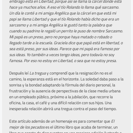
embrago está en Libertad, porque así se llama la cárcel donde está
hace ya muchos años. A eso el tío Rolando lo llama qué sarcasmo.
Un día le conté a mi amiga Angélica que la cárcel en que está mi
papi se llama Libertad y que el tío Rolando había dicho que era un
sarcasmo y a mi amiga Angélica le gustó tanto la palabra que
cuando su padrino le regaló un perrito le puso de nombre Sarcasmo.
Mi papá es un preso, pero no porque haya matado o robado o
llegado tarde a la escuela. Graciela dice que papá está en libertad, o
sea está preso, por sus ideas. Parece que mi papá era famoso por
sus ideas. Yo también a veces tengo ideas, pero todavía no soy
famosa. Por eso no estoy en Libertad, o sea que no estoy presa.
Después leí
La tregua
y comprendí que la resignación no es el
camino, la esperanza está en el horizonte. La soledad daba paso a la
sonrisa y la bondad adaptando la fórmula del diario personal, la
frustración y la ausencia de perspectivas de la clase media urbana
en un empleado público, próximo a la jubilación, que recorre la
oficina, la casa, el café y una difícil relación con sus hijos. Una
inesperada relación abrirá una tregua contra el paso del tiempo.
Este artículo además de un homenaje es para comentar que
El
mejor de los pecados
es el último libro que acaba de terminar, un