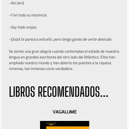
-Así será.
-Y en toda su inocencia.
-Soy todo orejas.
-Quizá te parezca extraño, pero tengo ganas de verte desnudo.
Se siente una gran alegría cuando contemplas el estado de muestra
lengua en grandes escritores del otro lado del Atlántico. Ellos han
ampliado nuestro mundo y han abierto los puentes a la riqueza
inmensa, tan inmensa como verdadera.
LIBROS RECOMENDADOS...
A
S
VAGALUME
n
i
t
g
e
u