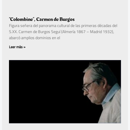
“Colombine”, Carmen de Burgos
Figura señera del panorama cultural de las primeras décadas del
S.XX. Carmen de Burgos Seguí (Almería 1867 – Madrid 1932),
abarcó amplios dominios en el
Leer más »