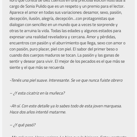
libro que consta de diez cuentos en una preciosa edición ilustrada a
cargo de Sonia Pulido que es un respeto y un premio para el lector.
Aparece el amor en todas sus variaciones: desamor, sexo, pasión,
decepción, ilusión, alegría, decepción…con protagonistas que
dialogan con sencillez en un mundo que a veces te sorprende y
otras te arruina la vida. Todas las edades y algunos estados para
expresar una realidad reveladora y cercana. Amor y pérdidas,
encuentros con pasión y el aburrimiento que llega, sexo con amor o
con pasión, puro placer, piel con piel. El sabor del primer beso o
cuando dos cuerpos maduros se tocan. La pasión y las ganas de
sentir y desear para vivir. El mejor de los pecados es el que más se
siente y el que más se recuerda
-Tenés una piel suave. Interesante. Se ve que nunca fuiste obrero
– ¿Y esta cicatriz en la muñeca?
-Ah sí. Con este detalle ya lo sabes todo de esta joven marquesa.
Hace dos años intenté matarme.
– ¿Y qué pasó?