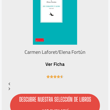
Carmen Laforet/Elena Fortún
Ver Ficha
4





.
6
/
5
DESCUBRE NUESTRA SELECCIÓN DE LIBROS