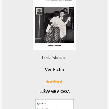
Leila Slimani
Ver Ficha
4





.
LLÉVAME A CASA
6
/
5