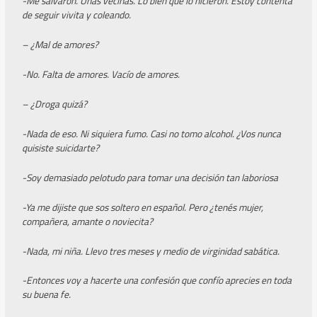
-Me salvaron. Unas vecinas. Lo bien que lo hicieron. Estoy contenta
de seguir vivita y coleando.
– ¿Mal de amores?
-No. Falta de amores. Vacío de amores.
– ¿Droga quizá?
-Nada de eso. Ni siquiera fumo. Casi no tomo alcohol. ¿Vos nunca
quisiste suicidarte?
-Soy demasiado pelotudo para tomar una decisión tan laboriosa
-Ya me dijiste que sos soltero en español. Pero ¿tenés mujer,
compañera, amante o noviecita?
-Nada, mi niña. Llevo tres meses y medio de virginidad sabática.
-Entonces voy a hacerte una confesión que confío aprecies en toda
su buena fe.