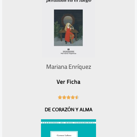
Mariana Enríquez
Ver Ficha
4





.
DE CORAZÓN Y ALMA
6
/
5