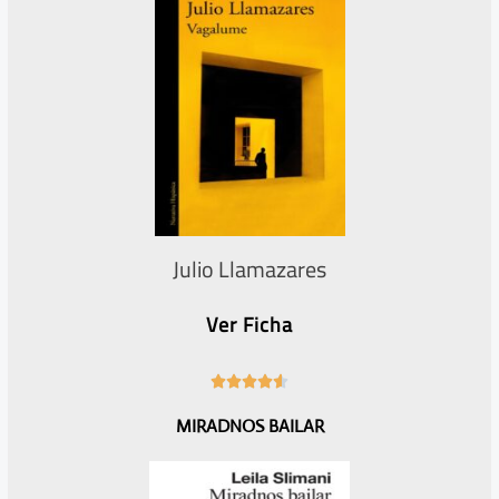
r
i
i
e
o
n
r
t
e
Julio Llamazares
Ver Ficha
4





.
MIRADNOS BAILAR
6
/
5