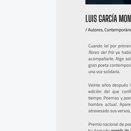
LUIS GARCÍA MON
/
Autores
,
Contemporán
Cuando leí por primer
flores del frío
ya había
acompañarte.
Algo as
gran poeta contemporá
una voz solidaria.
Veinte años después 
edición del que con
tiempo.
Poemas y poet
hombre actual. Apar
atravesado sus versos
Premio nacional de poes
ha llamado
poesía de 