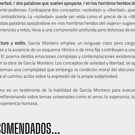
bertad. / dos palabras que suelen apoyarse / en los hombros heridos de
ente poderoso. Contrapone dos conceptos: «soledad» y «libertad», qu
ntradictoria. La «soledad» puede ser vista como el precio de la «lib
tas palabras apoyándose en «los hombros heridos del viajero» sugiere q
riencias y retos, lleva a una comprensión profunda pero dolorosa de e
ctura y estilo
, García Montero emplea un lenguaje claro pero carg
as y la ausencia de un esquema rítmico o de rima fija contribuyen a una
a. El poema destila emociones complejas y contemplaciones existenci
n la obra de García Montero.
Los conceptos de soledad y libertad, se
 forman una complejidad que embarga la condición moral del discurso 
e el camino, actúa sobre la expresión de la propia subjetividad.
ma es un testimonio de la habilidad de García Montero para evoca
eflexionando sobre temas universales como el amor, la esperanza, la s
 experiencia humana.
COMENDADOS...