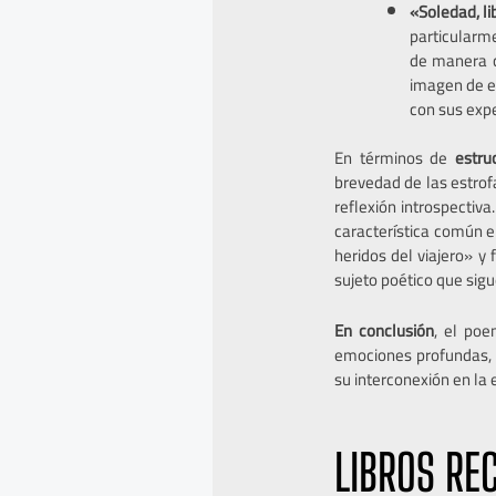
«Soledad, li
particularm
de manera co
imagen de es
con sus expe
En términos de
estru
brevedad de las estrof
reflexión introspectiv
característica común e
heridos del viajero» y
sujeto poético que sigu
En conclusión
, el poe
emociones profundas, r
su interconexión en la
LIBROS RE