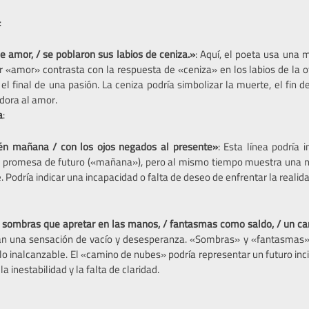
:
e amor, / se poblaron sus labios de ceniza.»
: Aquí, el poeta usa una 
r «amor» contrasta con la respuesta de «ceniza» en los labios de la o
 el final de una pasión. La ceniza podría simbolizar la muerte, el fin 
adora al amor.
a
:
én mañana / con los ojos negados al presente»
: Esta línea podría
 promesa de futuro («mañana»), pero al mismo tiempo muestra una 
. Podría indicar una incapacidad o falta de deseo de enfrentar la realida
o sombras que apretar en las manos, / fantasmas como saldo, / un c
an una sensación de vacío y desesperanza. «Sombras» y «fantasmas» s
 lo inalcanzable. El «camino de nubes» podría representar un futuro incie
a inestabilidad y la falta de claridad.