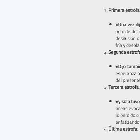
Primera estrofa
«Una vez dij
acto de deci
desilusión o
fría y desol
Segunda estrof
«Dijo tambi
esperanza o
del presente
Tercera estrofa
:
«y solo tuv
líneas evoc
lo perdido o
enfatizando l
Última estrofa
: