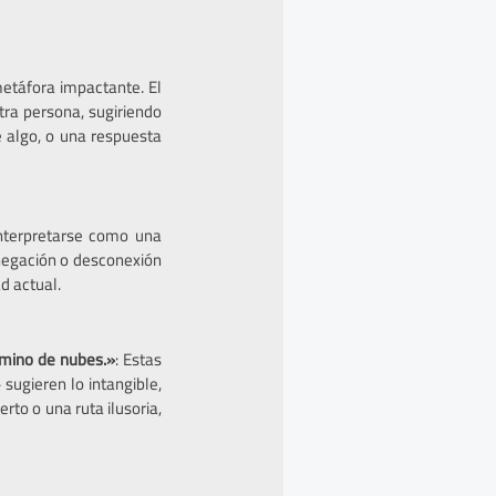
metáfora impactante. El
tra persona, sugiriendo
de algo, o una respuesta
 interpretarse como una
negación o desconexión
d actual.
amino de nubes.»
: Estas
ugieren lo intangible,
rto o una ruta ilusoria,