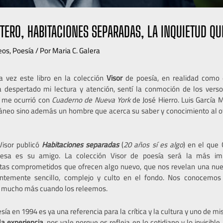
TERO, HABITACIONES SEPARADAS, LA INQUIETUD Q
eos
,
Poesía
/ Por
Maria C. Galera
a vez este libro en la colección
Visor
de poesía, en realidad como 
 despertado mi lectura y atención, sentí la conmoción de los verso
í me ocurrió con
Cuaderno de Nueva York
de José Hierro. Luis García 
neo sino además un hombre que acerca su saber y conocimiento al o
Visor publicó
Habitaciones separadas
(
20 años sí es algo
) en el que 
fiesa es su amigo. La colección Visor de poesía será la más im
as comprometidos que ofrecen algo nuevo, que nos revelan una nueva
entemente sencillo, complejo y culto en el fondo. Nos conocem
, mucho más cuando los releemos.
ía en 1994 es ya una referencia para la crítica y la cultura y uno de mis 
la experiencia,
nos vale porque os refleja en lo cotidiano y lo invisible