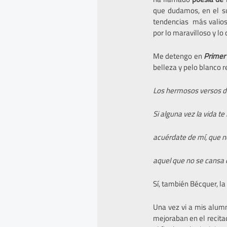
que dudamos, en el su
tendencias más valiosa
por lo maravilloso y lo
Me detengo en
Primer
belleza y pelo blanco r
Los hermosos versos de
Si alguna vez la vida te
acuérdate de mí, que 
aquel que no se cansa 
Sí, también Bécquer, la
Una vez vi a mis alum
mejoraban en el recita