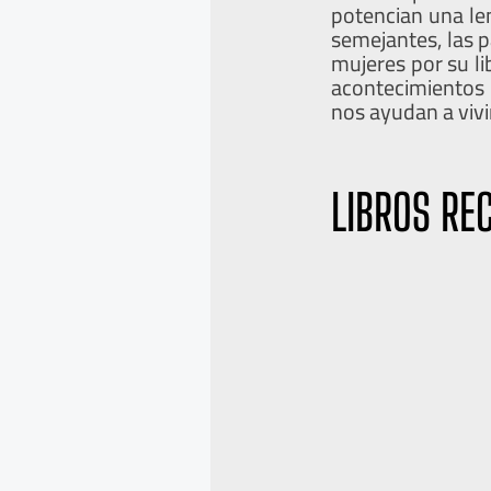
potencian una le
semejantes, las p
mujeres por su l
acontecimientos
nos ayudan a vivir
LIBROS RE
A
S
n
i
t
g
e
u
r
i
i
e
o
n
r
t
e