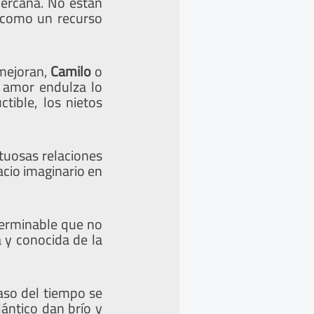
cercana. No están
a como un recurso
 mejoran,
Camilo
o
 amor endulza lo
tible, los nietos
tuosas relaciones
acio imaginario en
terminable que no
a y conocida de la
paso del tiempo se
lántico dan brío y