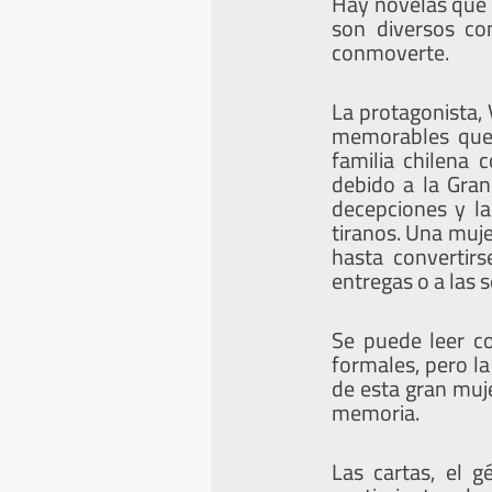
Hay novelas que 
son diversos co
conmoverte.
La protagonista,
memorables que 
familia chilena
debido a la Gra
decepciones y la
tiranos. Una muje
hasta convertir
entregas o a las s
Se puede leer co
formales, pero la
de esta gran muj
memoria.
Las cartas, el g