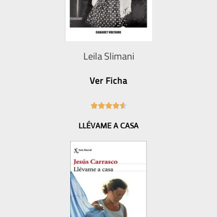
Leila Slimani
Ver Ficha
4





.
LLÉVAME A CASA
6
/
5