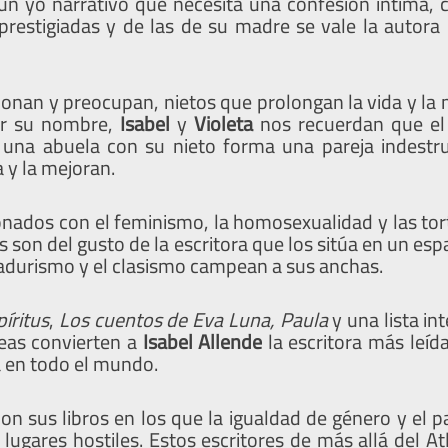
un yo narrativo que necesita una confesión íntima, 
prestigiadas y de las de su madre se vale la autor
ionan y preocupan, nietos que prolongan la vida y la
r su nombre,
Isabel
y
Violeta
nos recuerdan que el
una abuela con su nieto forma una pareja indestruc
 y la mejoran.
onados con el feminismo, la homosexualidad y las tor
 son del gusto de la escritora que los sitúa en un esp
vadurismo y el clasismo campean a sus anchas.
píritus
,
Los cuentos de Eva Luna, Paula
y una lista in
neas convierten a
Isabel Allende
la escritora más leíd
a en todo el mundo.
on sus libros en los que la igualdad de género y el 
lugares hostiles. Estos escritores de más allá del At