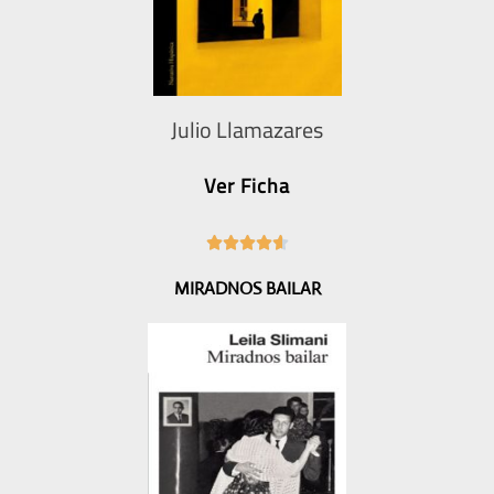
Julio Llamazares
Ver Ficha
4





.
MIRADNOS BAILAR
6
/
5