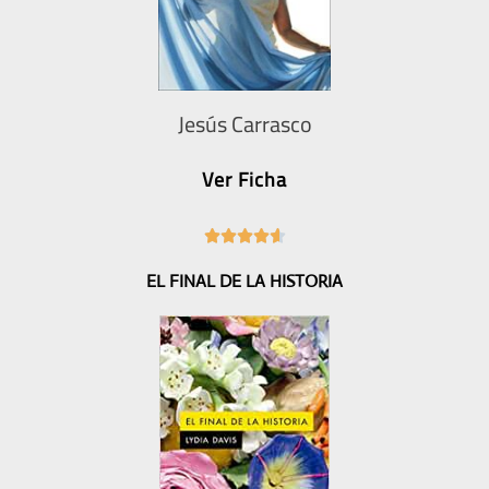
Jesús Carrasco
Ver Ficha
4





.
EL FINAL DE LA HISTORIA
6
/
5