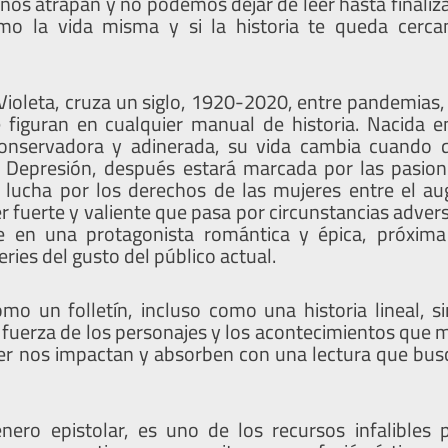
nos atrapan y no podemos dejar de leer hasta finaliza
mo la vida misma y si la historia te queda cerc
 Violeta, cruza un siglo, 1920-2020, entre pandemias,
figuran en cualquier manual de historia. Nacida e
 conservadora y adinerada, su vida cambia cuando q
n Depresión, después estará marcada por las pasion
 lucha por los derechos de las mujeres entre el au
r fuerte y valiente que pasa por circunstancias adve
se en una protagonista romántica y épica, próxima
eries del gusto del público actual.
mo un folletín, incluso como una historia lineal, s
 fuerza de los personajes y los acontecimientos que 
er nos impactan y absorben con una lectura que busc
énero epistolar, es uno de los recursos infalibles 