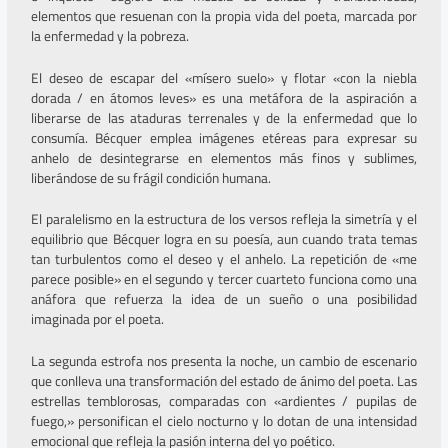
elementos que resuenan con la propia vida del poeta, marcada por
la enfermedad y la pobreza.
El deseo de escapar del «mísero suelo» y flotar «con la niebla
dorada / en átomos leves» es una metáfora de la aspiración a
liberarse de las ataduras terrenales y de la enfermedad que lo
consumía. Bécquer emplea imágenes etéreas para expresar su
anhelo de desintegrarse en elementos más finos y sublimes,
liberándose de su frágil condición humana.
El paralelismo en la estructura de los versos refleja la simetría y el
equilibrio que Bécquer logra en su poesía, aun cuando trata temas
tan turbulentos como el deseo y el anhelo. La repetición de «me
parece posible» en el segundo y tercer cuarteto funciona como una
anáfora que refuerza la idea de un sueño o una posibilidad
imaginada por el poeta.
La segunda estrofa nos presenta la noche, un cambio de escenario
que conlleva una transformación del estado de ánimo del poeta. Las
estrellas temblorosas, comparadas con «ardientes / pupilas de
fuego,» personifican el cielo nocturno y lo dotan de una intensidad
emocional que refleja la pasión interna del yo poético.