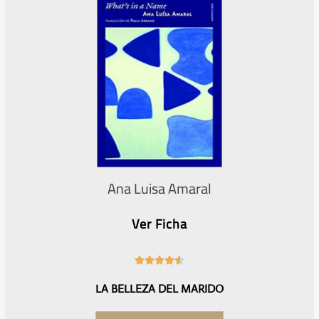
5
Ana Luisa Amaral
Ver Ficha
4





.
LA BELLEZA DEL MARIDO
6
/
5