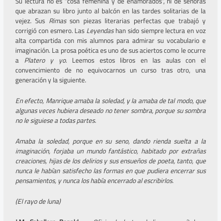
Su lectura no es “cosa femenina y de enamorados”, ni de señoras
que abrazan su libro junto al balcón en las tardes solitarias de la
vejez. Sus
Rimas
son piezas literarias perfectas que trabajó y
corrigió con esmero. Las
Leyendas
han sido siempre lectura en voz
alta compartida con mis alumnos para admirar su vocabulario e
imaginación. La prosa poética es uno de sus aciertos como le ocurre
a
Platero y yo
. Leemos estos libros en las aulas con el
convencimiento de no equivocarnos un curso tras otro, una
generación y la siguiente.
En efecto, Manrique amaba la soledad, y la amaba de tal modo, que
algunas veces hubiera deseado no tener sombra, porque su sombra
no le siguiese a todas partes.
Amaba la soledad, porque en su seno, dando rienda suelta a la
imaginación, forjaba un mundo fantástico, habitado por extrañas
creaciones, hijas de los delirios y sus ensueños de poeta, tanto, que
nunca le habían satisfecho las formas en que pudiera encerrar sus
pensamientos, y nunca los había encerrado al escribirlos
.
(El rayo de luna)