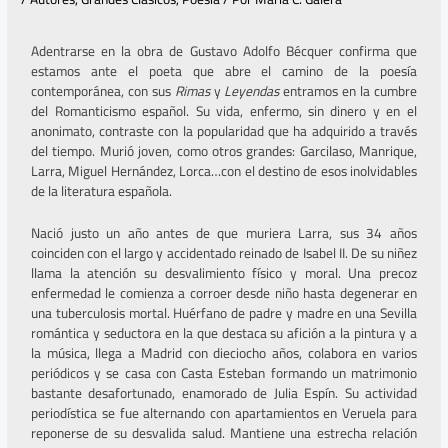
Adentrarse en la obra de Gustavo Adolfo Bécquer confirma que
estamos ante el poeta que abre el camino de la poesía
contemporánea, con sus
Rimas
y
Leyendas
entramos en la cumbre
del Romanticismo español. Su vida, enfermo, sin dinero y en el
anonimato, contraste con la popularidad que ha adquirido a través
del tiempo. Murió joven, como otros grandes: Garcilaso, Manrique,
Larra, Miguel Hernández, Lorca…con el destino de esos inolvidables
de la literatura española.
Nació justo un año antes de que muriera Larra, sus 34 años
coinciden con el largo y accidentado reinado de Isabel II. De su niñez
llama la atención su desvalimiento físico y moral. Una precoz
enfermedad le comienza a corroer desde niño hasta degenerar en
una tuberculosis mortal. Huérfano de padre y madre en una Sevilla
romántica y seductora en la que destaca su afición a la pintura y a
la música, llega a Madrid con dieciocho años, colabora en varios
periódicos y se casa con Casta Esteban formando un matrimonio
bastante desafortunado, enamorado de Julia Espín. Su actividad
periodística se fue alternando con apartamientos en Veruela para
reponerse de su desvalida salud. Mantiene una estrecha relación