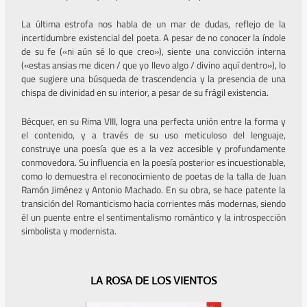
La última estrofa nos habla de un mar de dudas, reflejo de la
incertidumbre existencial del poeta. A pesar de no conocer la índole
de su fe («ni aún sé lo que creo»), siente una convicción interna
(«estas ansias me dicen / que yo llevo algo / divino aquí dentro»), lo
que sugiere una búsqueda de trascendencia y la presencia de una
chispa de divinidad en su interior, a pesar de su frágil existencia.
Bécquer, en su Rima VIII, logra una perfecta unión entre la forma y
el contenido, y a través de su uso meticuloso del lenguaje,
construye una poesía que es a la vez accesible y profundamente
conmovedora. Su influencia en la poesía posterior es incuestionable,
como lo demuestra el reconocimiento de poetas de la talla de Juan
Ramón Jiménez y Antonio Machado. En su obra, se hace patente la
transición del Romanticismo hacia corrientes más modernas, siendo
él un puente entre el sentimentalismo romántico y la introspección
simbolista y modernista.
A
S
LA ROSA DE LOS VIENTOS
n
i
t
g