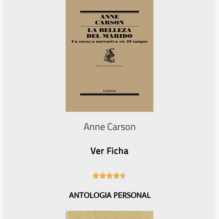
Anne Carson
Ver Ficha
4





.
ANTOLOGIA PERSONAL
6
/
5