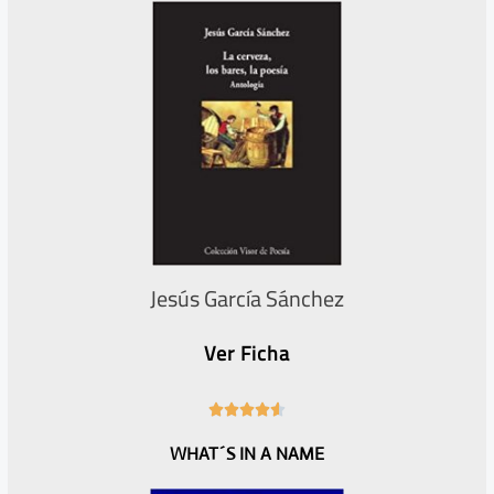
5
Jesús García Sánchez
Ver Ficha
4





.
WHAT´S IN A NAME
6
/