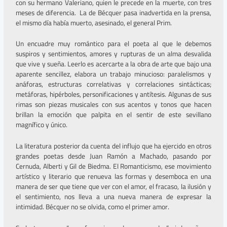
con su hermano Valeriano, quien le precede en la muerte, con tres
meses de diferencia. La de Bécquer pasa inadvertida en la prensa,
el mismo día había muerto, asesinado, el general Prim.
Un encuadre muy romántico para el poeta al que le debemos
suspiros y sentimientos, amores y rupturas de un alma desvalida
que vive y sueña. Leerlo es acercarte a la obra de arte que bajo una
aparente sencillez, elabora un trabajo minucioso: paralelismos y
anáforas, estructuras correlativas y correlaciones sintácticas;
metáforas, hipérboles, personificaciones y antítesis. Algunas de sus
rimas son piezas musicales con sus acentos y tonos que hacen
brillan la emoción que palpita en el sentir de este sevillano
magnífico y único.
La literatura posterior da cuenta del influjo que ha ejercido en otros
grandes poetas desde Juan Ramón a Machado, pasando por
Cernuda, Alberti y Gil de Biedma. El Romanticismo, ese movimiento
artístico y literario que renueva las formas y desemboca en una
manera de ser que tiene que ver con el amor, el fracaso, la ilusión y
el sentimiento, nos lleva a una nueva manera de expresar la
intimidad. Bécquer no se olvida, como el primer amor.