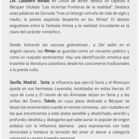
J.M. Caballero Bonald
en
Oficio de lector
, dedica un capítulo a
Bécquer titulado “Las inciertas fronteras de la realidad”. Destaca
unas palabras de Cernuda “tras un letargo extraño de más de siglo y
medio, la poesía española despierta en las
Rimas
”. El debate
angustioso entre la fantasía íntima y la realidad circundante es la
clave del carácter romántico.
Desde
Volverán las oscuras golondrinas…
a
Del salón en el
ángulo
oscuro
…las
Rima
s
se guardan como un recuento poético y
como un reajuste sentimental. Hay una identificación emotiva que
trasmite la literatura castellana desde los cancioneros tradicionales
a la poesía culta.
Sevilla
,
Madrid
…
Soria
, la influencia que ejerció Soria y el Moncayo
queda en sus hermosas
Leyendas
, localizadas en estas tierras
: El
rayo de Luna
y
El monte de las Ánimas
se sitúan en Soria y a las
orillas del Duero…
Toledo
, en cuya plaza dedicada a Bécquer se
besan los enamorados cuando el verano comienza…son ciudades en
las que encontramos a este poeta sensible y desdichado; sencillo y
profundo; idealista y dialogante que sabe aunar lo popular de origen
andaluz con la influencia alemana para expresarnos con toda
sinceridad y hondura la sinrazón del amor al elevar a categoría
universal su propia tragedia personal.