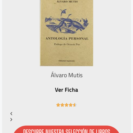
Álvaro Mutis
Ver Ficha
4





.
6
/
5
DESCUBRE NUESTRA SELECCIÓN DE LIBROS