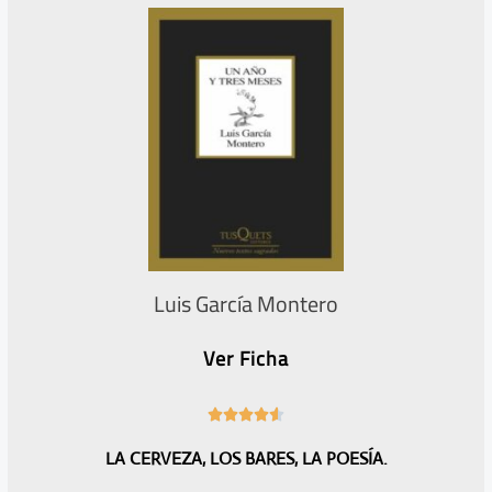
5
Luis García Montero
Ver Ficha
4





.
LA CERVEZA, LOS BARES, LA POESÍA.
6
/