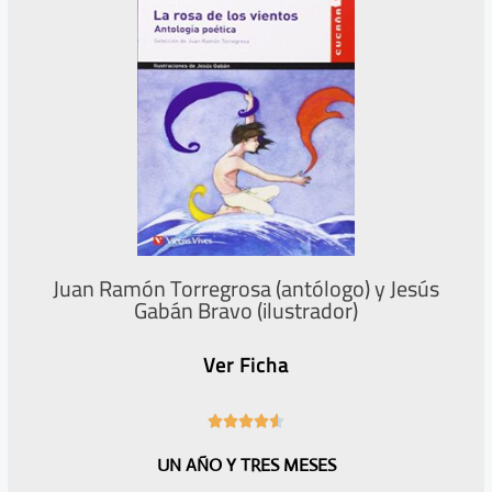
e
u
r
i
i
e
o
n
r
t
e
Juan Ramón Torregrosa (antólogo) y Jesús
Gabán Bravo (ilustrador)
Ver Ficha
4





.
UN AÑO Y TRES MESES
6
/