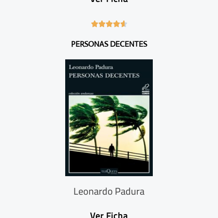
4





.
PERSONAS DECENTES
6
/
5
Leonardo Padura
Ver Ficha