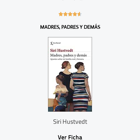
4





.
MADRES, PADRES Y DEMÁS
6
/
5
Siri Hustvedt
Ver Ficha