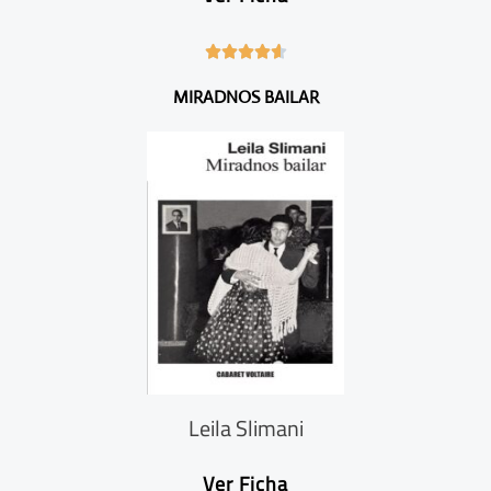
4





.
MIRADNOS BAILAR
6
/
5
Leila Slimani
Ver Ficha