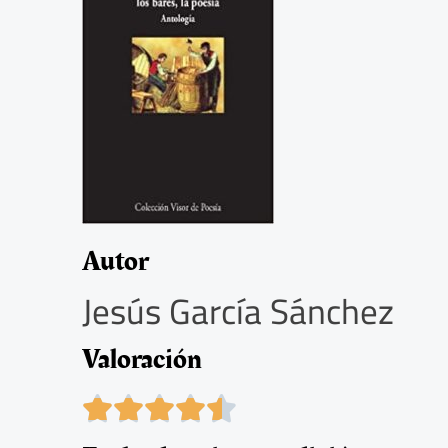
Autor
Jesús García Sánchez
Valoración
4





.