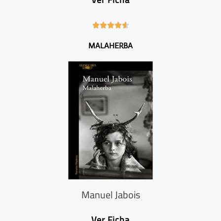
4





.
MALAHERBA
6
/
5
Manuel Jabois
Ver Ficha