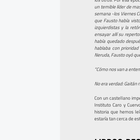
un temible líder de mas
semana -los Viernes Cu
que Fausto había visto
izquierdistas y la re
ensayar allí su repert
había quedado despué
hablaba con prioridad 
Neruda, Fausto oyó que
“Cómo nos van a entende
No era verdad: Gaitán
Con un castellano impe
Instituto Caro y Cuer
historia que hemos le
estaría tan cerca de es