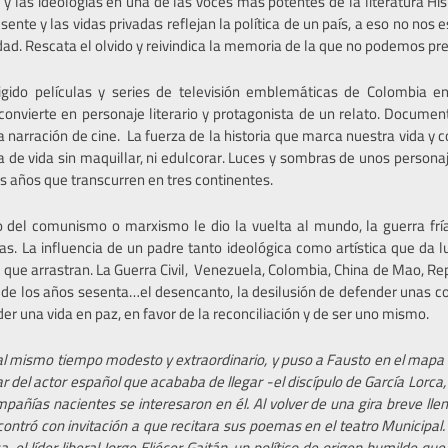
os y las ideologías en una de las voces más potentes de la literatura H
ente y las vidas privadas reflejan la política de un país, a eso no nos 
ad. Rescata el olvido y reivindica la memoria de la que no podemos pre
rigido películas y series de televisión emblemáticas de Colombia e
convierte en personaje literario y protagonista de un relato. Documento
a narración de cine. La fuerza de la historia que marca nuestra vida y 
 de vida sin maquillar, ni edulcorar. Luces y sombras de unos personaj
s años que transcurren en tres continentes.
to del comunismo o marxismo le dio la vuelta al mundo, la guerra frí
as. La influencia de un padre tanto ideológica como artística que da lu
s que arrastran. La Guerra Civil, Venezuela, Colombia, China de Mao, R
e los años sesenta…el desencanto, la desilusión de defender unas con
r una vida en paz, en favor de la reconciliación y de ser uno mismo.
e al mismo tiempo modesto y extraordinario, y puso a Fausto en el mapa 
del actor español que acababa de llegar -el discípulo de García Lorca, s
pañías nacientes se interesaron en él. Al volver de una gira breve llen
ncontró con invitación a que recitara sus poemas en el teatro Municipal
a, el líder liberal Jorge Eliécer Gaitán, un político de origen humilde qu