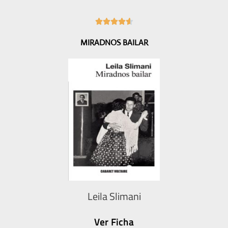
4





.
MIRADNOS BAILAR
6
/
5
Leila Slimani
Ver Ficha