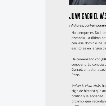
JUAN GABRIEL VÁ
/
Autores
,
Contemporán
No siempre es fácil de
distancia. La última n
con ese dominio de la
escritores en lengua c
He comenzado con
Jua
conocerlo. Lo conocía 
Conrad
, un autor apas
Prize.
Volver la vista atrás
, h
siglo de historia que a
política y la sociedad
próximo que recordamo