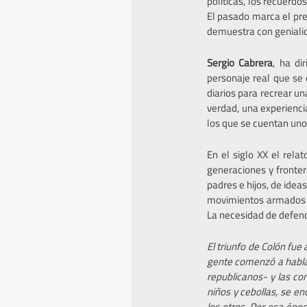
políticas, los recuerd
El pasado marca el pres
demuestra con genialid
Sergio Cabrera
, ha di
personaje real que se 
diarios para recrear un
verdad, una experiencia
los que se cuentan uno
En el siglo XX el rela
generaciones y fronter
padres e hijos, de idea
movimientos armados d
La necesidad de defende
El triunfo de Colón fu
gente comenzó a hablar 
republicanos- y las com
niños y cebollas, se e
los otros. Por esa époc