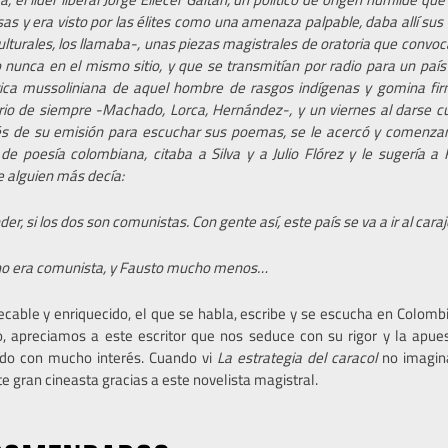
as y era visto por las élites como una amenaza palpable, daba allí sus d
lturales, los llamaba-, unas piezas magistrales de oratoria que convo
 nunca en el mismo sitio, y que se transmitían por radio para un país
tórica mussoliniana de aquel hombre de rasgos indígenas y gomina f
orio de siempre -Machado, Lorca, Hernández-, y un viernes al darse 
s de su
emisión para escuchar sus poemas, se le acercó y comenzar
de poesía colombiana, citaba a Silva y a Julio Flórez y le sugería a
 alguien más decía:
r, si los dos son comunistas. Con gente así, este país se va a ir al caraj
 no era comunista, y Fausto mucho menos…
cable y enriquecido, el que se habla, escribe y se escucha en Colombi
vo, apreciamos a este escritor que nos seduce con su rigor y la apu
ído con mucho interés. Cuando vi
La estrategia del caracol
no imagin
te gran cineasta gracias a este novelista magistral.