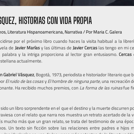
SQUEZ, HISTORIAS CON VIDA PROPIA
eos
,
Literatura Hispanoamericana
,
Narrativa
/ Por
Maria C. Galera
cidirse por el próximo libro cuando haces la visita habitual a la libre
ovela de
Javier
Marías
y las últimas de
Javier
Cercas
las tengo en mi ce
 palabra y la intriga proporciona al lector gran entusiasmo.
Cercas
e
astellana actualmente.
n Gabriel Vásquez
, Bogotá, 1973, periodista e historiador literario que
por
El ruido de las cosas
y
El hombre de ninguna parte,
una recreación d
ionante. Ha recibido muchos premios, con
La forma de las ruinas
fue f
a sido un libro sorprendente en el que el destino y la muerte discurren p
traviesa con el relato que narra nos muestra un retrato acertado de la vi
. Es mucho más que un gran relato, se trata del testimonio de una ép
s. Un texto sin ficción sobre las relaciones entre padres e hijos 