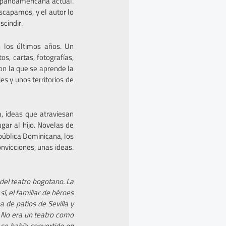
ispanoamericana actual.
escapamos, y el autor lo
scindir.
n los últimos años. Un
s, cartas, fotografías,
con la que se aprende la
es y unos territorios de
a, ideas que atraviesan
gar al hijo. Novelas de
epública Dominicana, los
vicciones, unas ideas.
del teatro bogotano. La
í, el familiar de héroes
a de patios de Sevilla y
. No era un teatro como
e se había convertido en