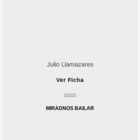
o
n
r
t
e
Julio Llamazares
Ver Ficha
4





.
6
MIRADNOS BAILAR
/
5