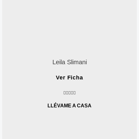
Leila Slimani
Ver Ficha
4





.
6
LLÉVAME A CASA
/
5