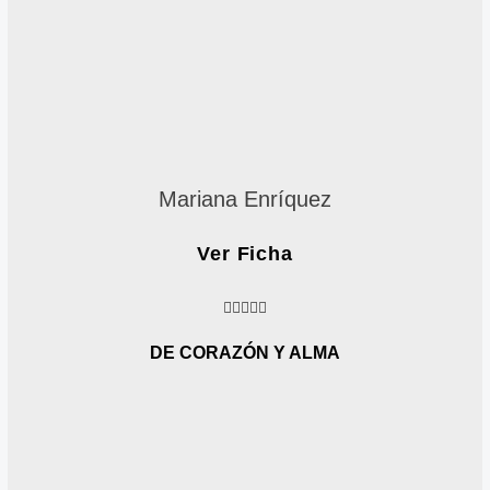
Mariana Enríquez
Ver Ficha
4





.
6
DE CORAZÓN Y ALMA
/
5