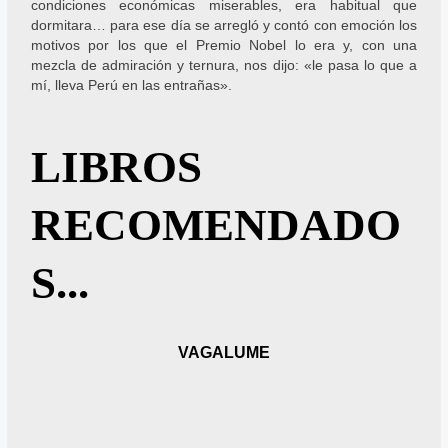
condiciones económicas miserables, era habitual que
dormitara… para ese día se arregló y contó con emoción los
motivos por los que el Premio Nobel lo era y, con una
mezcla de admiración y ternura, nos dijo: «le pasa lo que a
mí, lleva Perú en las entrañas».
LIBROS
RECOMENDADO
S...
A
S
VAGALUME
n
i
t
g
e
u
r
i
i
e