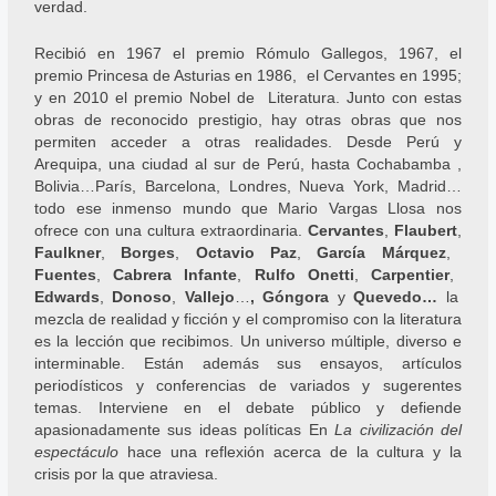
verdad.
Recibió en 1967 el premio Rómulo Gallegos, 1967, el
premio Princesa de Asturias en 1986, el Cervantes en 1995;
y en 2010 el premio Nobel de Literatura. Junto con estas
obras de reconocido prestigio, hay otras obras que nos
permiten acceder a otras realidades. Desde Perú y
Arequipa, una ciudad al sur de Perú, hasta Cochabamba ,
Bolivia…París, Barcelona, Londres, Nueva York, Madrid…
todo ese inmenso mundo que Mario Vargas Llosa nos
ofrece con una cultura extraordinaria.
Cervantes
,
Flaubert
,
Faulkner
,
Borges
,
Octavio Paz
,
García Márquez
,
Fuentes
,
Cabrera Infante
,
Rulfo Onetti
,
Carpentier
,
Edwards
,
Donoso
,
Vallejo
…
, Góngora
y
Quevedo…
la
mezcla de realidad y ficción y el compromiso con la literatura
es la lección que recibimos. Un universo múltiple, diverso e
interminable. Están además sus ensayos, artículos
periodísticos y conferencias de variados y sugerentes
temas. Interviene en el debate público y defiende
apasionadamente sus ideas políticas En
La civilización del
espectáculo
hace una reflexión acerca de la cultura y la
crisis por la que atraviesa.