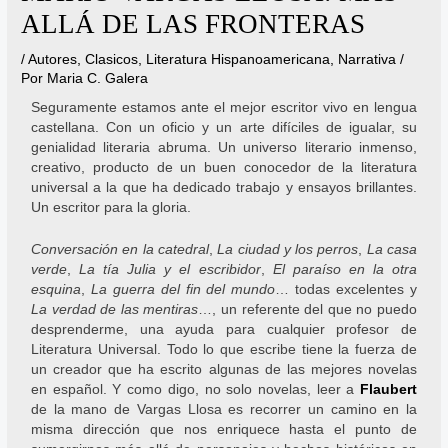
ALLÁ DE LAS FRONTERAS
/
Autores
,
Clasicos
,
Literatura Hispanoamericana
,
Narrativa
/
Por
Maria C. Galera
Seguramente estamos ante el mejor escritor vivo en lengua
castellana. Con un oficio y un arte difíciles de igualar, su
genialidad literaria abruma. Un universo literario inmenso,
creativo, producto de un buen conocedor de la literatura
universal a la que ha dedicado trabajo y ensayos brillantes.
Un escritor para la gloria.
Conversación en la catedral
,
La ciudad y los perros
,
La casa
verde
,
La tía Julia y el escribidor
,
El paraíso en la otra
esquina
,
La guerra del fin del mundo
… todas excelentes y
La verdad de las mentiras
…, un referente del que no puedo
desprenderme, una ayuda para cualquier profesor de
Literatura Universal. Todo lo que escribe tiene la fuerza de
un creador que ha escrito algunas de las mejores novelas
en español. Y como digo, no solo novelas, leer a
Flaubert
de la mano de Vargas Llosa es recorrer un camino en la
misma dirección que nos enriquece hasta el punto de