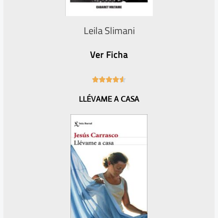
Leila Slimani
Ver Ficha
4





.
LLÉVAME A CASA
6
/
5