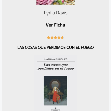
Lydia Davis
Ver Ficha
4





.
LAS COSAS QUE PERDIMOS CON EL FUEGO
6
/
5