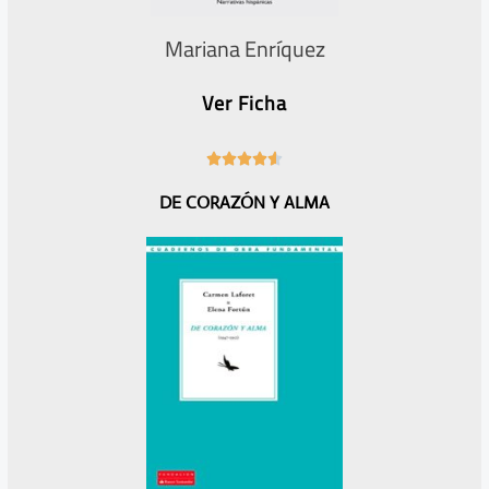
Mariana Enríquez
Ver Ficha
4





.
DE CORAZÓN Y ALMA
6
/
5