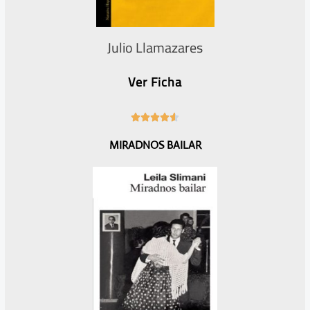
Julio Llamazares
Ver Ficha
4





.
MIRADNOS BAILAR
6
/
5