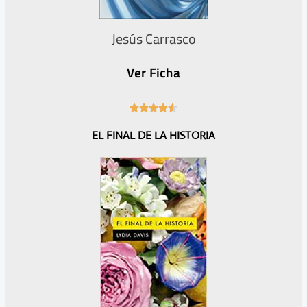
Jesús Carrasco
Ver Ficha
4





.
EL FINAL DE LA HISTORIA
6
/
5