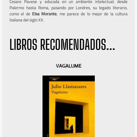
Cesare Pavese y educada en un ambiente intelectual; desde
Palermo hasta Roma, pasando por Londres, su legado literario,
como el de
Elsa Morante
, me parece de lo mejor de la cultura
italiana del siglo XX.
LIBROS RECOMENDADOS...
A
S
VAGALUME
n
i
t
g
e
u
r
i
i
e
o
n
r
t
e