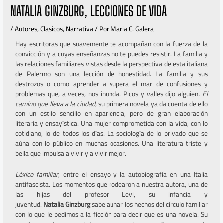
NATALIA GINZBURG, LECCIONES DE VIDA
/
Autores
,
Clasicos
,
Narrativa
/ Por
Maria C. Galera
Hay escritoras que suavemente te acompañan con la fuerza de la
convicción y a cuyas enseñanzas no te puedes resistir. La familia y
las relaciones familiares vistas desde la perspectiva de esta italiana
de Palermo son una lección de honestidad. La familia y sus
destrozos o como aprender a supera el mar de confusiones y
problemas que, a veces, nos inunda. Picos y valles dijo alguien
. El
camino que lleva a la ciudad
, su primera novela ya da cuenta de ello
con un estilo sencillo en apariencia, pero de gran elaboración
literaria y ensayística. Una mujer comprometida con la vida, con lo
cotidiano, lo de todos los días. La sociología de lo privado que se
aúna con lo público en muchas ocasiones. Una literatura triste y
bella que impulsa a vivir y a vivir mejor.
Léxico familiar
, entre el ensayo y la autobiografía en una Italia
antifascista. Los momentos que rodearon a nuestra autora, una de
las hijas del profesor Levi, su infancia y
juventud.
Natalia
Ginzburg
sabe aunar los hechos del círculo familiar
con lo que le pedimos a la ficción para decir que es una novela. Su