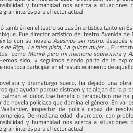
sensibilidad y humanidad nos acerca a situaciones 
de gran interés para el lector actual.
ó también en el teatro su pasión artística tanto en 
ique. Fue director artístico del teatro Avenida de
éxito con su novela
Asesinos sin rostro
, después 
s de Riga
,
La falsa pista
,
La quinta mujer
…, El retor
entos como
Moriré pero mi memoria sobrevivirá
y
A
Hemos sido, y seguimos siendo parte de la explot
 nos toca participar en el restablecimiento de aquell
novelista y dramaturgo sueco, ha dejado una obr
ros que ayudan porque distraen y te alejan de la pre
ta calman el dolor. Ese beneficio terapeútico me h
r de novela policiaca que domina el género. En varios
 Wallander, inspector de policía capaz de resolv
complejos. De mediana edad, divorciado, con prob
sensibilidad y humanidad nos acerca a situaciones 
de gran interés para el lector actual