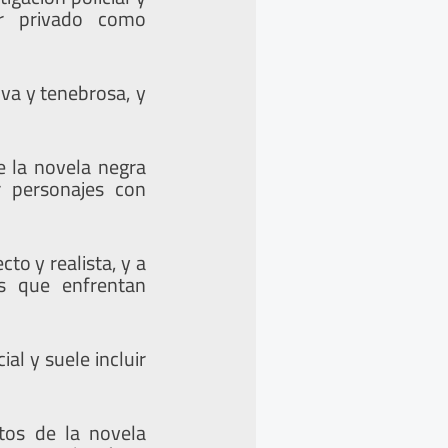
or privado como
iva y tenebrosa, y
e la novela negra
r personajes con
to y realista, y a
os que enfrentan
al y suele incluir
tos de la novela