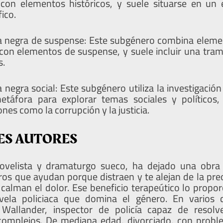
con elementos históricos, y suele situarse en un 
fico.
 negra de suspense: Este subgénero combina elemen
con elementos de suspense, y suele incluir una trama
s.
 negra social: Este subgénero utiliza la investigaci
táfora para explorar temas sociales y políticos,
ones como la corrupción y la justicia.
ES AUTORES
novelista y dramaturgo sueco, ha dejado una obr
ros que ayudan porque distraen y te alejan de la pre
a calman el dolor. Ese beneficio terapeútico lo propo
ela policiaca que domina el género. En varios d
 Wallander, inspector de policía capaz de resolv
complejos. De mediana edad, divorciado, con prob