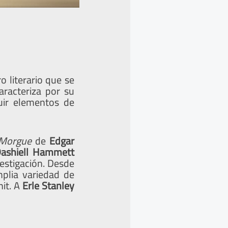
 literario que se
aracteriza por su
luir elementos de
 Morgue
de
Edgar
 Dashiell Hammett
vestigación. Desde
plia variedad de
nit. A
Erle Stanley