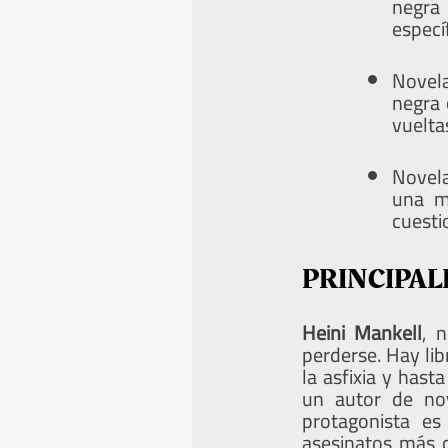
negra 
especí
Novela
negra 
vuelta
Novela
una me
cuesti
PRINCIPAL
Heini Mankell
, 
perderse. Hay lib
la asfixia y hast
un autor de nov
protagonista es
asesinatos más 