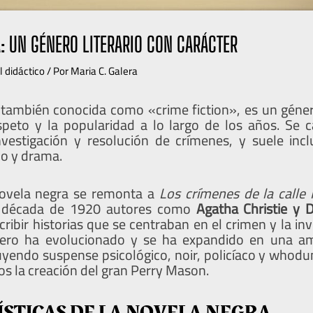
: UN GÉNERO LITERARIO CON CARÁCTER
l didáctico
/ Por
Maria C. Galera
 también conocida como «crime fiction», es un género
peto y la popularidad a lo largo de los años. Se c
vestigación y resolución de crímenes, y suele inc
io y drama.
novela negra se remonta a
Los crímenes de la calle
a década de 1920 autores como
Agatha
Christie y
ibir historias que se centraban en el crimen y la in
nero ha evolucionado y se ha expandido en una am
uyendo suspense psicológico, noir, policíaco y whodu
s la creación del gran Perry Mason.
STICAS DE LA NOVELA NEGRA