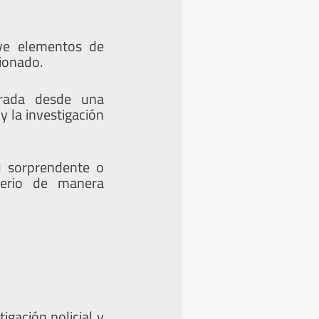
uye elementos de
ionado.
rrada desde una
y la investigación
l sorprendente o
terio de manera
igación policial y