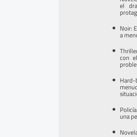
el dr
protag
Noir: 
a menu
Thrill
con e
proble
Hard-b
menud
situac
Policí
una pe
Novel