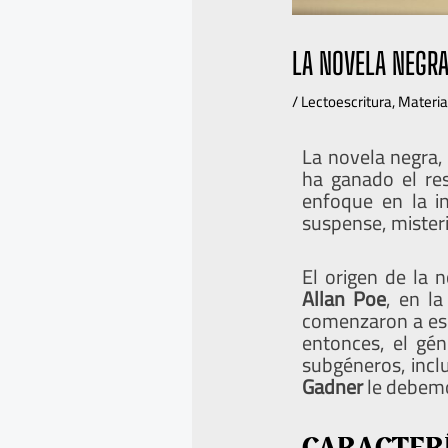
LA NOVELA NEGRA
/
Lectoescritura
,
Materia
La novela negra,
ha ganado el res
enfoque en la in
suspense, mister
El origen de la 
Allan
Poe
, en l
comenzaron a escr
entonces, el gé
subgéneros, incl
Gadner
le debemo
CARACTERÍ