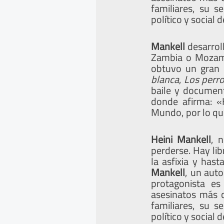
familiares, su 
político y social 
Mankell
desarroll
Zambia o Mozamb
obtuvo un gran 
blanca
,
Los
perro
baile y docum
donde afirma: «
Mundo, por lo que
Heini Mankell
, 
perderse. Hay lib
la asfixia y has
Mankell
, un auto
protagonista es
asesinatos más 
familiares, su 
político y social 