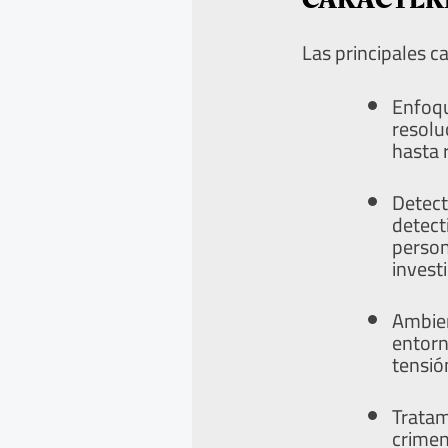
Las principales ca
Enfoq
resol
hasta 
Detect
detect
person
invest
Ambien
entorn
tensió
Tratam
crimen