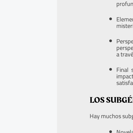
profun
Eleme
mister
Persp
perspe
a trav
Final 
impac
satisfa
LOS SUBGÉ
Hay muchos subgé
Novela