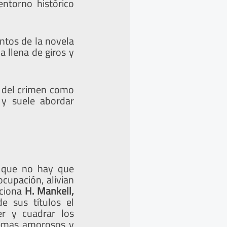
entorno histórico
tos de la novela
 llena de giros y
ón del crimen como
 y suele abordar
a que no hay que
ocupación, alivian
rciona
H. Mankell,
e sus títulos el
er y cuadrar los
lemas amorosos y