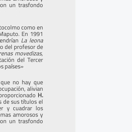
con un trasfondo
Estocolmo como en
 Maputo. En 1991
vendrían
La leona
no del profesor de
renas movedizas
,
ación del Tercer
os países»
a que no hay que
ocupación, alivian
a proporcionado
H.
 de sus títulos el
er y cuadrar los
lemas amorosos y
con un trasfondo