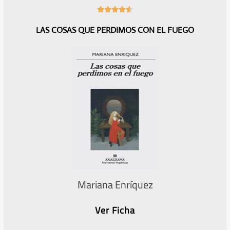
4





.
LAS COSAS QUE PERDIMOS CON EL FUEGO
6
/
5
Mariana Enríquez
Ver Ficha