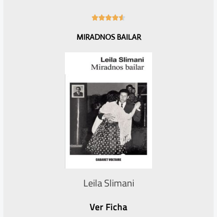
4





.
MIRADNOS BAILAR
6
/
5
Leila Slimani
Ver Ficha