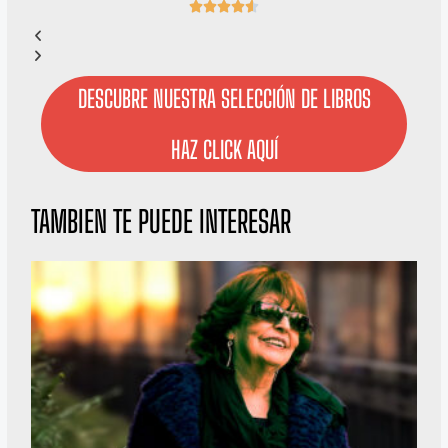
4





.
6
/
5
DESCUBRE NUESTRA SELECCIÓN DE LIBROS
HAZ CLICK AQUÍ
TAMBIEN TE PUEDE INTERESAR