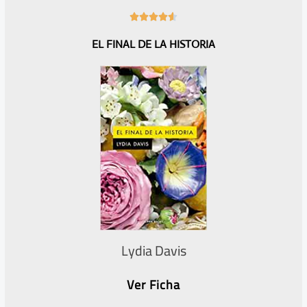
4





.
EL FINAL DE LA HISTORIA
6
/
5
Lydia Davis
Ver Ficha