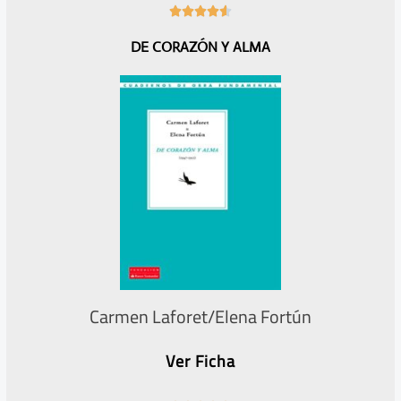
4





.
DE CORAZÓN Y ALMA
6
/
5
Carmen Laforet/Elena Fortún
Ver Ficha