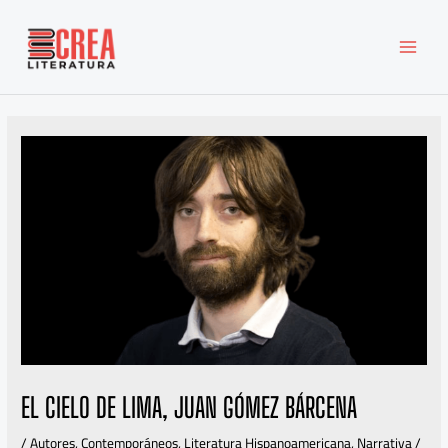
Ir
MAI
al
MEN
contenido
EL CIELO DE LIMA, JUAN GÓMEZ BÁRCENA
/
Autores
,
Contemporáneos
,
Literatura Hispanoamericana
,
Narrativa
/