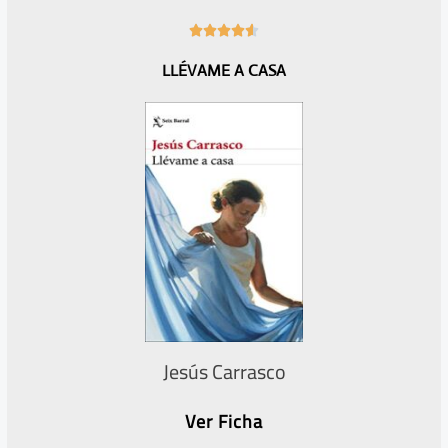
4





.
LLÉVAME A CASA
6
/
5
Jesús Carrasco
Ver Ficha