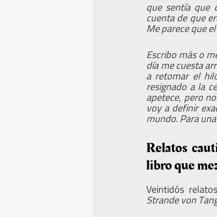
que sentía que q
cuenta de que er
Me parece que el 
Escribo más o me
día me cuesta ar
a retomar el hi
resignado a la c
apetece, pero no
voy a definir ex
mundo. Para una m
Relatos caut
libro que mez
Veintidós relat
Strande von Tan