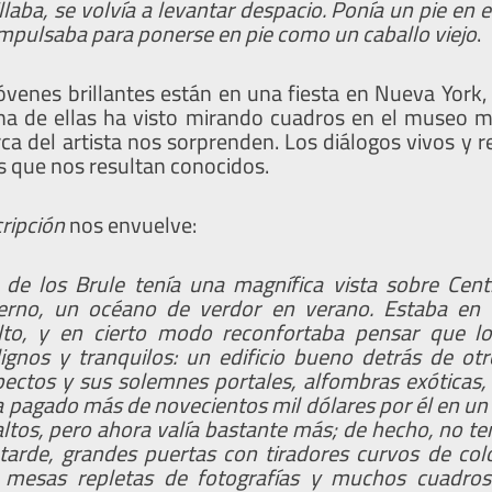
laba, se volvía a levantar despacio. Ponía un pie en e
 impulsaba para ponerse en pie como un caballo viejo
.
óvenes brillantes están en una fiesta en Nueva York,
na de ellas ha visto mirando cuadros en el museo m
a del artista nos sorprenden. Los diálogos vivos y r
s que nos resultan conocidos.
ripción
nos envuelve:
de los Brule tenía una magnífica vista sobre Cent
erno, un océano de verdor en verano. Estaba en u
lto, y en cierto modo reconfortaba pensar que l
gnos y tranquilos: un edificio bueno detrás de ot
pectos y sus solemnes portales, alfombras exóticas,
ía pagado más de novecientos mil dólares por él en 
altos, pero ahora valía bastante más; de hecho, no te
a tarde, grandes puertas con tiradores curvos de col
s, mesas repletas de fotografías y muchos cuadros