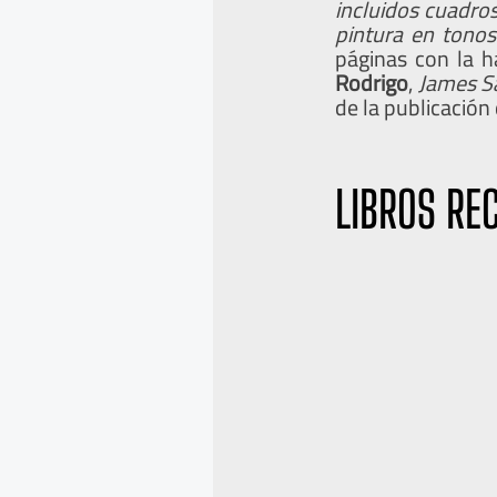
incluidos cuadros
pintura en tonos
páginas con la h
Rodrigo
,
James S
de la publicación
LIBROS RE
A
S
n
i
t
g
e
u
r
i
i
e
o
n
r
t
e