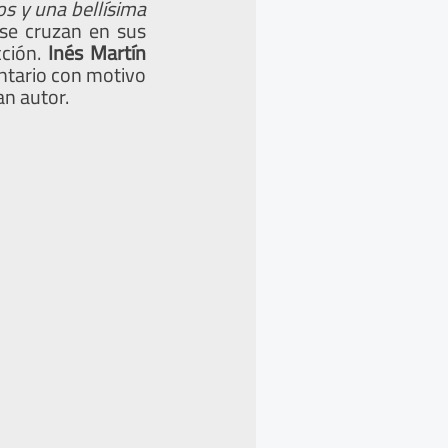
os y una bellísima
a se cruzan en sus
cción.
Inés Martín
ntario con motivo
an autor.