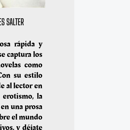
ES SALTER
osa rápida y
e captura los
novelas como
Con su estilo
e al lector en
l erotismo, la
 en una prosa
ubre el mundo
ivos, y déjate