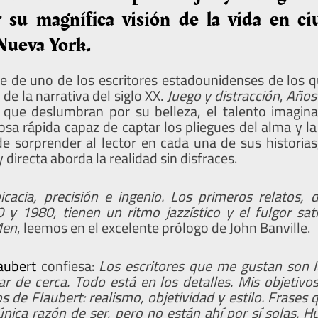
r su magnífica visión de la vida en c
Nueva York.
ve de uno de los escritores estadounidenses de los q
de la narrativa del siglo XX.
Juego y
distracción
,
Años
 que deslumbran por su belleza, el talento imagina
sa rápida capaz de captar los pliegues del alma y la 
 sorprender al lector en cada una de sus historias,
 directa aborda la realidad sin disfraces.
icacia, precisión e ingenio. Los primeros relatos, 
y 1980, tienen un ritmo jazzístico y el fulgor sati
Men
, leemos en el excelente prólogo de John Banville.
aubert
confiesa:
Los escritores que me gustan son 
r de cerca. Todo está en los detalles. Mis objetivos 
os de Flaubert: realismo, objetividad y estilo. Frase
 única razón de ser, pero no están ahí por sí solas. 