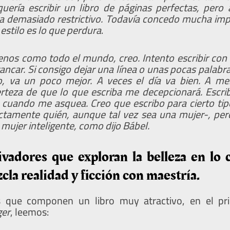
uería escribir un libro de páginas perfectas, per
a demasiado restrictivo. Todavía concedo mucha impor
estilo es lo que perdura
.
nos como todo el mundo, creo. Intento escribir con 
rancar. Si consigo dejar una línea o unas pocas palab
lo, va un poco mejor. A veces el día va bien. A m
erteza de que lo que escriba me decepcionará. Esc
 cuando me asquea. Creo que escribo para cierto ti
actamente quién, aunque tal vez sea una mujer-, per
ujer inteligente, como dijo Bábel.
ivadores que exploran la belleza en lo 
cla realidad y ficción con maestría.
os que componen un libro muy atractivo, en el p
ger
, leemos: