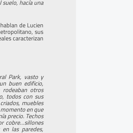
l suelo, hacía una
 hablan de Lucien
etropolitano, sus
eales caracterizan
ral Park, vasto y
n buen edificio,
o rodeaban otros
ro, todos con sus
 criados, muebles
un momento en que
nía precio. Techos
or cobre…sillones
 en las paredes,