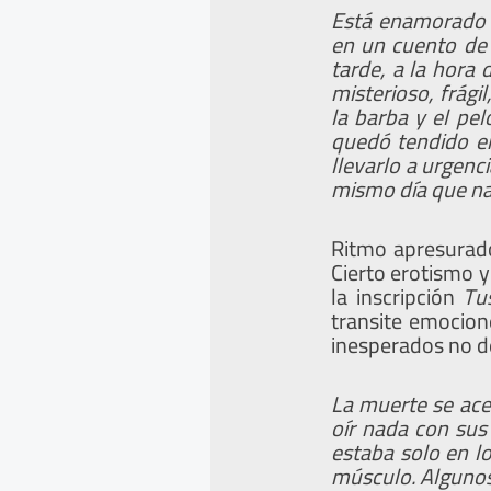
Está enamorado d
en un cuento de 
tarde, a la hora 
misterioso, frági
la barba y el pel
quedó tendido en 
llevarlo a urgenc
mismo día que n
Ritmo apresurado
Cierto erotismo y
la inscripción
Tu
transite emocion
inesperados no d
La muerte se acer
oír nada con sus 
estaba solo en l
músculo. Algunos 