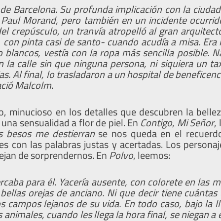
e Barcelona. Su profunda implicación con la ciudad
Paul Morand, pero también en un incidente ocurrid
del crepúsculo, un tranvía atropelló al gran arquitec
l, con pinta casi de santo- cuando acudía a misa. Er
o blancos, vestía con la ropa más sencilla posible. N
la calle sin que ninguna persona, ni siquiera un tax
ias. Al final, lo trasladaron a un hospital de beneficen
ació Malcolm
.
, minucioso en los detalles que descubren la belleza
 una sensualidad a flor de piel. En
Contigo
,
Mi Señor
,
s besos me destierran
se nos queda en el recuerd
es con las palabras justas y acertadas. Los personaj
ejan de sorprendernos. En
Polvo
, leemos:
caba para él. Yacería ausente, con colorete en las me
bellas orejas de anciano. Ni que decir tiene cuántas
os campos lejanos de su vida. En todo caso, bajo la l
animales, cuando les llega la hora final, se niegan a ec