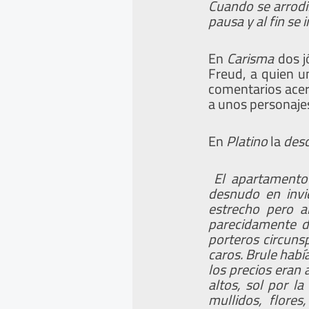
Cuando se arrodil
pausa y al fin se
En
Carisma
dos j
Freud, a quien u
comentarios acerc
a unos personaje
En
Platino
la
desc
El apartamento 
desnudo en invi
estrecho pero a
parecidamente di
porteros circuns
caros. Brule hab
los precios eran 
altos, sol por l
mullidos, flore