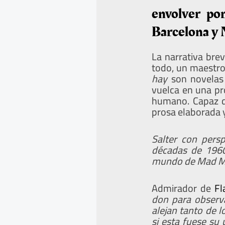
envolver po
Barcelona y 
La narrativa bre
todo, un maestro 
hay
son novelas
vuelca en una pro
humano. Capaz de
prosa elaborada y
Salter con persp
décadas de 1960 
mundo de Mad 
Admirador de
Fl
don para observa
alejan tanto de l
si esta fuese su