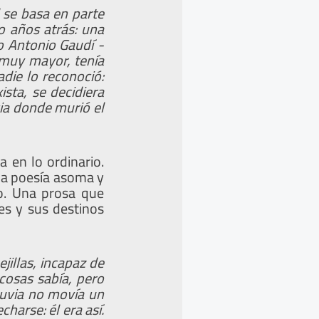
 se basa en parte
o años atrás: una
to Antonio Gaudí -
a muy mayor, tenía
adie lo reconoció:
ista, se decidiera
cia donde murió el
 en lo ordinario.
 la poesía asoma y
o. Una prosa que
es y sus destinos
jillas, incapaz de
 cosas sabía, pero
luvia no movía un
harse: él era así.