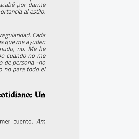
o acabé por darme
tancia al estilo.
regularidad. Cada
ras que me ayuden
enudo, no. Me he
ribo cuando no me
po de persona -no
o no para todo el
cotidiano: Un
rimer cuento,
Am