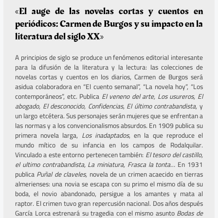
«El auge de las novelas cortas y cuentos en
periódicos: Carmen de Burgos y su impacto en la
literatura del siglo XX»
A principios de siglo se produce un fenómenos editorial interesante
para la difusión de la literatura y la lectura: las colecciones de
novelas cortas y cuentos en los diarios, Carmen de Burgos será
asidua colaboradora en “El cuento semanal”, “La novela hoy”, “Los
contemporáneos”, etc. Publica
El veneno del arte, Los usureros, El
abogado, El desconocido, Confidencias, El último contrabandista,
y
un largo etcétera. Sus personajes serán mujeres que se enfrentan a
las normas y a los convencionalismos absurdos. En 1909 publica su
primera novela larga,
Los inadaptados
, en la que reproduce el
mundo mítico de su infancia en los campos de Rodalquilar.
Vinculado a este entorno pertenecen también:
El tesoro del castillo,
el ultimo contrabandista, La miniatura, Frasca la tonta…
En 1931
publica
Puñal de claveles,
novela de un crimen acaecido en tierras
almerienses: una novia se escapa con su primo el mismo día de su
boda, el novio abandonado, persigue a los amantes y mata al
raptor. El crimen tuvo gran repercusión nacional. Dos años después
García Lorca estrenará su tragedia con el mismo asunto
Bodas de