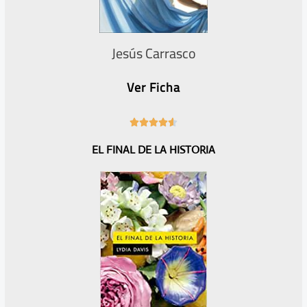
Jesús Carrasco
Ver Ficha
4





.
EL FINAL DE LA HISTORIA
6
/
5