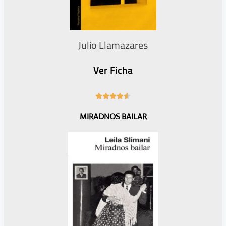
Julio Llamazares
Ver Ficha
4





.
MIRADNOS BAILAR
6
/
5