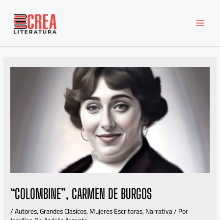
Ir
MAI
al
MEN
contenido
“COLOMBINE”, CARMEN DE BURGOS
/
Autores
,
Grandes Clasicos
,
Mujeres Escritoras
,
Narrativa
/ Por