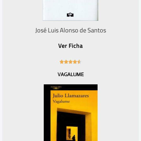
José Luis Alonso de Santos
Ver Ficha
4





.
VAGALUME
6
/
5