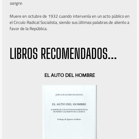
sangre.
Muere en octubre de 1932 cuando intervenía en un acto público en
el Circulo Radical Socialista, siendo sus últimas palabras de aliento a
favor de la República.
LIBROS RECOMENDADOS...
A
S
EL AUTO DEL HOMBRE
n
i
t
g
e
u
r
i
i
e
o
n
r
t
e