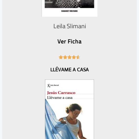
Leila Slimani
Ver Ficha
4





.
LLÉVAME A CASA
6
/
5