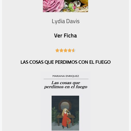
Lydia Davis
Ver Ficha
4





.
LAS COSAS QUE PERDIMOS CON EL FUEGO
6
/
5