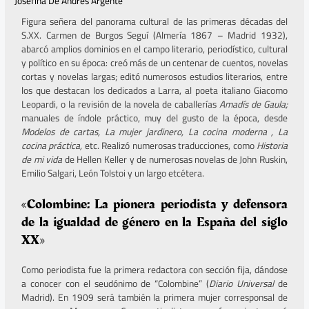
Josefina De Andrés Argente
Figura señera del panorama cultural de las primeras décadas del
S.XX. Carmen de Burgos Seguí (Almería 1867 – Madrid 1932),
abarcó amplios dominios en el campo literario, periodístico, cultural
y político en su época: creó más de un centenar de cuentos, novelas
cortas y novelas largas; editó numerosos estudios literarios, entre
los que destacan los dedicados a Larra, al poeta italiano Giacomo
Leopardi, o la revisión de la novela de caballerías
Amadís de Gaula;
manuales de índole práctico, muy del gusto de la época, desde
Modelos de cartas, La mujer jardinero, La cocina moderna
, La
cocina práctica,
etc. Realizó numerosas traducciones, como
Historia
de mi vida
de Hellen Keller y de numerosas novelas de John Ruskin,
Emilio Salgari, León Tolstoi y un largo etcétera.
«Colombine: La pionera periodista y defensora
de la igualdad de género en la España del siglo
XX»
Como periodista fue la primera redactora con sección fija, dándose
a conocer con el seudónimo de “Colombine” (
Diario Universal
de
Madrid). En 1909 será también la primera mujer corresponsal de