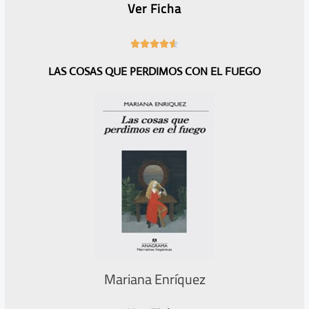
Ver Ficha
4





.
LAS COSAS QUE PERDIMOS CON EL FUEGO
6
/
5
Mariana Enríquez