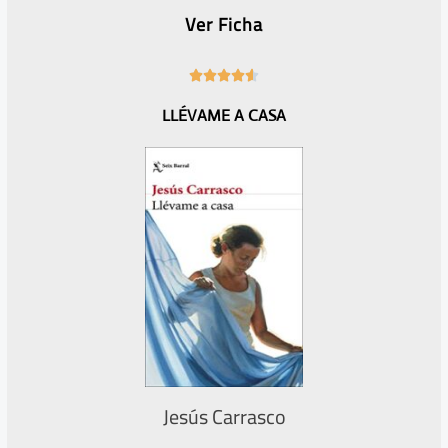
Ver Ficha
4





.
LLÉVAME A CASA
6
/
5
Jesús Carrasco