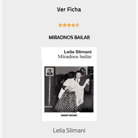
Ver Ficha
4





.
MIRADNOS BAILAR
6
/
5
Leila Slimani