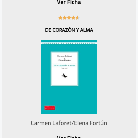
Ver Ficha
4





.
DE CORAZÓN Y ALMA
6
/
5
Carmen Laforet/Elena Fortún