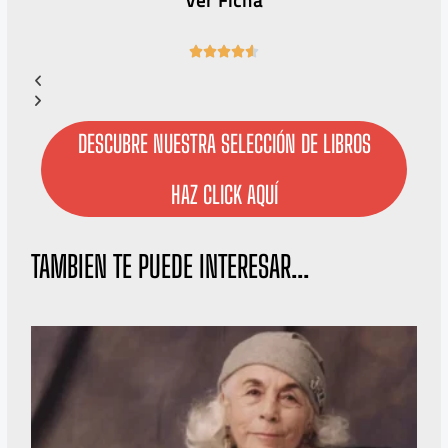
Ver Ficha
4





.
6
/
5
DESCUBRE NUESTRA SELECCIÓN DE LIBROS
HAZ CLICK AQUÍ
TAMBIEN TE PUEDE INTERESAR...