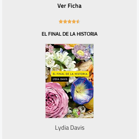
Ver Ficha
4





.
EL FINAL DE LA HISTORIA
6
/
5
Lydia Davis