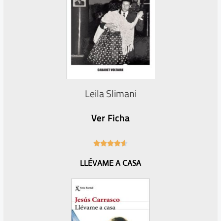
Leila Slimani
Ver Ficha
4





.
LLÉVAME A CASA
6
/
5