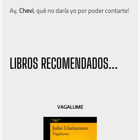
Ay,
Chevi
, qué no daría yo por poder contarte!
LIBROS RECOMENDADOS...
A
S
VAGALUME
n
i
t
g
e
u
r
i
i
e