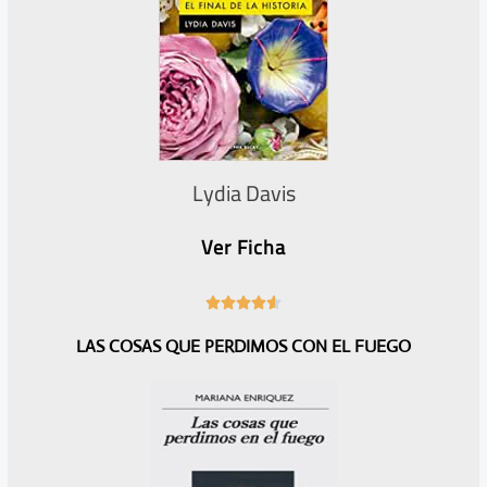
Lydia Davis
Ver Ficha
4





.
LAS COSAS QUE PERDIMOS CON EL FUEGO
6
/
5