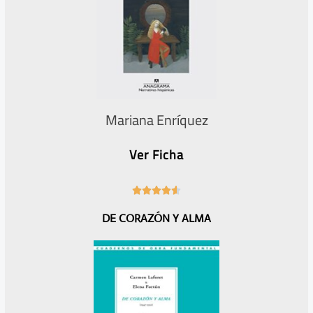
Mariana Enríquez
Ver Ficha
4





.
DE CORAZÓN Y ALMA
6
/
5