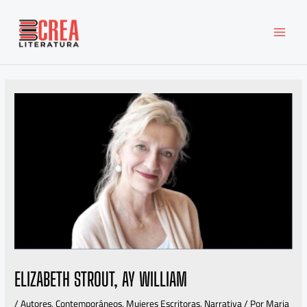
Ir
MAI
al
MEN
contenido
ELIZABETH STROUT, AY WILLIAM
/
Autores
,
Contemporáneos
,
Mujeres Escritoras
,
Narrativa
/ Por
Maria