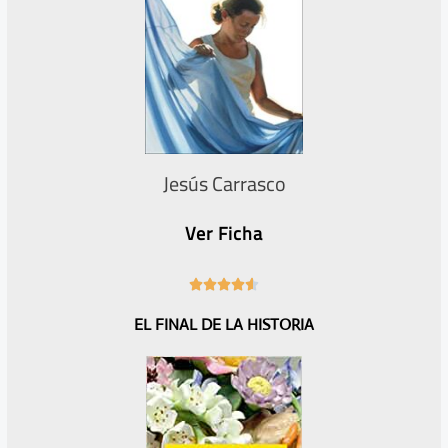
Jesús Carrasco
Ver Ficha
4





.
EL FINAL DE LA HISTORIA
6
/
5