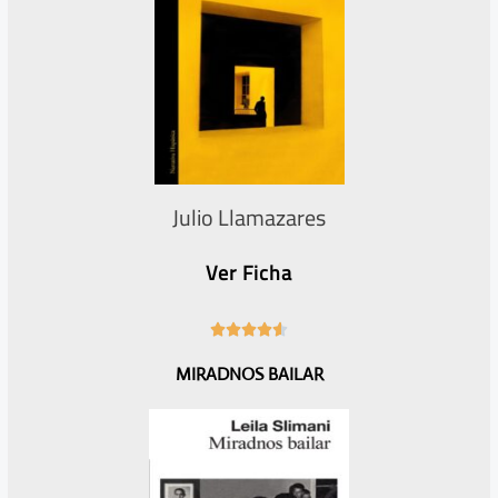
o
n
r
t
e
Julio Llamazares
Ver Ficha
4





.
MIRADNOS BAILAR
6
/
5