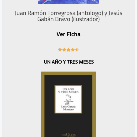
Juan Ramón Torregrosa (antólogo) y Jesús
Gabán Bravo (ilustrador)
Ver Ficha
4





.
UN AÑO Y TRES MESES
6
/
5