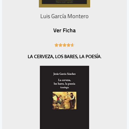
Luis García Montero
Ver Ficha
4





.
LA CERVEZA, LOS BARES, LA POESÍA.
6
/
5