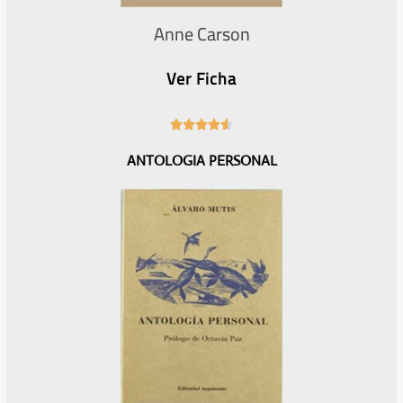
Anne Carson
Ver Ficha
4





.
ANTOLOGIA PERSONAL
6
/
5