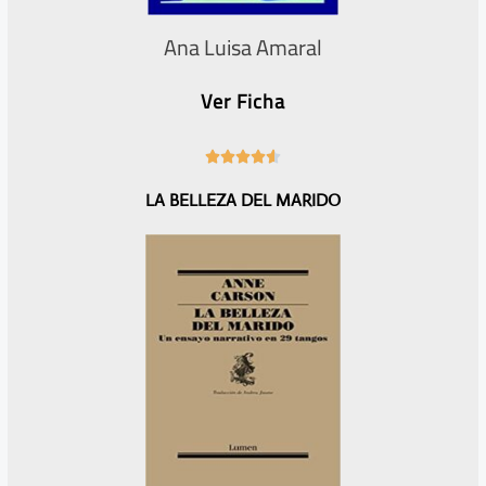
Ana Luisa Amaral
Ver Ficha
4





.
LA BELLEZA DEL MARIDO
6
/
5