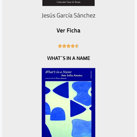
Jesús García Sánchez
Ver Ficha
4





.
WHAT´S IN A NAME
6
/
5