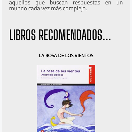
aquellos que buscan respuestas en un
mundo cada vez más complejo.
LIBROS RECOMENDADOS...
A
S
LA ROSA DE LOS VIENTOS
n
i
t
g
e
u
r
i
i
e
o
n
r
t
e