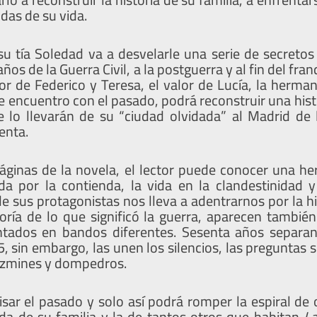
ndas de su vida.
su tía Soledad va a desvelarle una serie de secretos 
años de la Guerra Civil, a la postguerra y al fin del fr
mor de Federico y Teresa, el valor de Lucía, la herma
se encuentro con el pasado, podrá reconstruir una histo
lo llevarán de su “ciudad olvidada” al Madrid de 
enta.
páginas de la novela, el lector puede conocer una he
a por la contienda, la vida en la clandestinidad y el
de sus protagonistas nos lleva a adentrarnos por la h
ría de lo que significó la guerra, aparecen también
tados en bandos diferentes. Sesenta años separan
, sin embargo, las unen los silencios, las preguntas s
azmines y dompedros.
sar el pasado y solo así podrá romper la espiral de
da de su familia y la de tantos otros que habitan
La