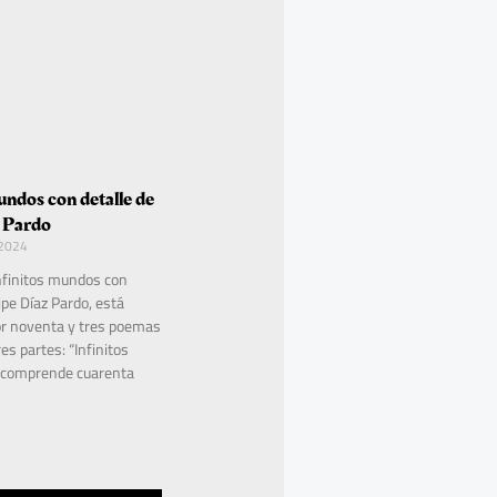
undos con detalle de
z Pardo
 2024
nfinitos mundos con
lipe Díaz Pardo, está
r noventa y tres poemas
res partes: “Infinitos
 comprende cuarenta