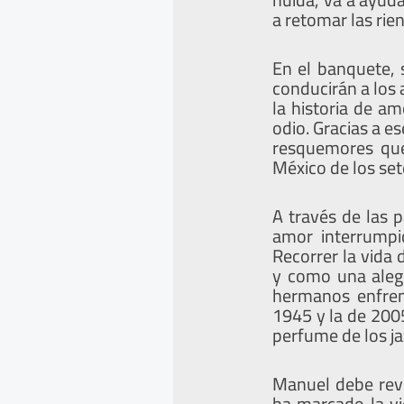
a retomar las rie
En el banquete, 
conducirán a los 
la historia de a
odio. Gracias a e
resquemores que 
México de los set
A través de las 
amor interrumpid
Recorrer la vida 
y como una alego
hermanos enfren
1945 y la de 2005
perfume de los j
Manuel debe revi
ha marcado la vi