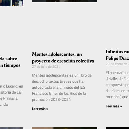
Infinitos m
Mentes adolescentes, un
Felipe Día
ela sobre
proyecto de creación colectiva
29 de enero de
en tiempos
27 de julio de 2024
El poemario I
Mentes adolescentes es un libro de
detalle, de Fe
dieciocho textos breves que ha
compuesto po
nio Lucero, es
autoeditado el alumnado del IES
divididos en t
storia de Lali
Francisco Giner de los Ríos de la
mundos”, que
de Primaria
promoción 2023-2024
gunda
Leer más »
Leer más »