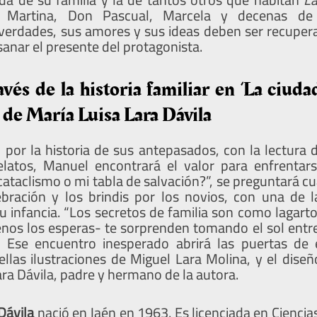
, Martina, Don Pascual, Marcela y decenas de
erdades, sus amores y sus ideas deben ser recupera
anar el presente del protagonista.
avés de la historia familiar en ‘La ciudad
 de María Luisa Lara Dávila
 por la historia de sus antepasados, con la lectura 
latos, Manuel encontrará el valor para enfrentars
cataclismo o mi tabla de salvación?”, se preguntará c
ebración y los brindis por los novios, con una de 
u infancia. “Los secretos de familia son como lagarto
os los esperas- te sorprenden tomando el sol entre 
”. Ese encuentro inesperado abrirá las puertas de 
ellas ilustraciones de Miguel Lara Molina, y el diseñ
ra Dávila, padre y hermano de la autora.
Dávila
nació en Jaén en 1963. Es licenciada en Ciencias