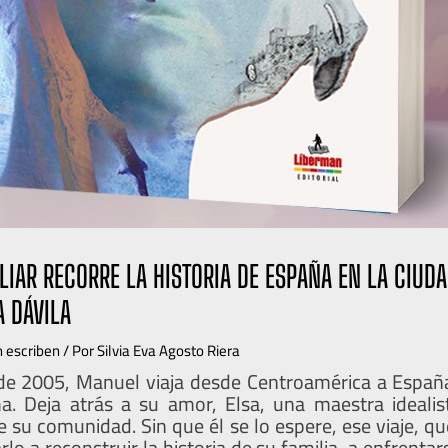
LIAR RECORRE LA HISTORIA DE ESPAÑA EN LA CIUDA
A DÁVILA
 escriben
/ Por
Silvia Eva Agosto Riera
de 2005, Manuel viaja desde Centroamérica a España
a. Deja atrás a su amor, Elsa, una maestra idealis
e su comunidad. Sin que él se lo espere, ese viaje, 
rlo a reconstruir la historia de su familia, a enfrentar