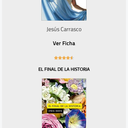
Jesús Carrasco
Ver Ficha
4





.
EL FINAL DE LA HISTORIA
6
/
5