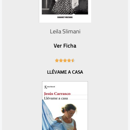
Leila Slimani
Ver Ficha
4





.
LLÉVAME A CASA
6
/
5