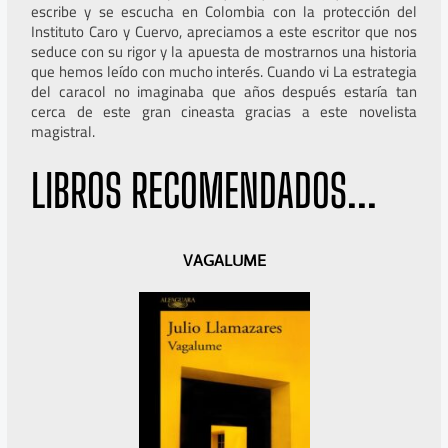
escribe y se escucha en Colombia con la protección del
Instituto Caro y Cuervo, apreciamos a este escritor que nos
seduce con su rigor y la apuesta de mostrarnos una historia
que hemos leído con mucho interés. Cuando vi La estrategia
del caracol no imaginaba que años después estaría tan
cerca de este gran cineasta gracias a este novelista
magistral.
LIBROS RECOMENDADOS...
A
S
VAGALUME
n
i
t
g
e
u
r
i
i
e
o
n
r
t
e