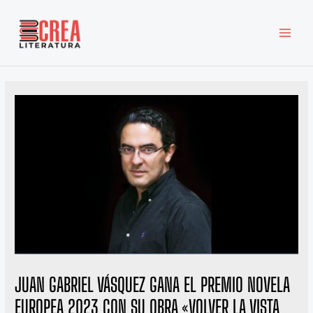
Ir
MAI
al
MEN
contenido
JUAN GABRIEL VÁSQUEZ GANA EL PREMIO NOVELA
EUROPEA 2023 CON SU OBRA «VOLVER LA VISTA