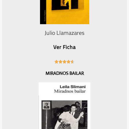
Julio Llamazares
Ver Ficha
4





.
MIRADNOS BAILAR
6
/
5