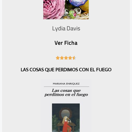
Lydia Davis
Ver Ficha
4





.
LAS COSAS QUE PERDIMOS CON EL FUEGO
6
/
5