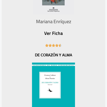
Mariana Enríquez
Ver Ficha
4





.
DE CORAZÓN Y ALMA
6
/
5