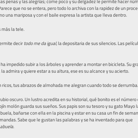
las penas y las alegrías; come poco y su delgadez le permite hacer nú
Parece que no se entera, pero todo lo archiva con la rapidez de un proce
 una mariposa y con el baile expresa la artista que lleva dentro.
 más la tele.
permite decir
todo me da igual
, la depositaria de sus silencios. Las pelíc
le ha impedido subir a los árboles y aprender a montar en bicicleta. Su 
la admira y quiere estar a su altura, ese es su alcance y su acierto.
an ricos, tus abrazos de almohada me alegran cuando todo se derrumba
rubio oscuro. Un lustro acredita en su historial, qué bonito es el número
 cojín molón guarda sus sueños. Sus papis son su tesoro y su gato Mayo 
buela, bañarse con ella en la piscina y estar en su casa un fin de sema
emandas. Sabe que le gustan las palabras y se ha inventado para que
abuela
.