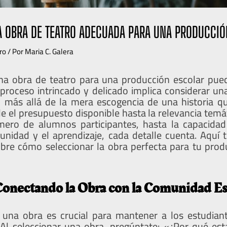
A OBRA DE TEATRO ADECUADA PARA UNA PRODUCCIÓ
ro
/ Por
Maria C. Galera
na obra de teatro para una producción escolar pue
 proceso intrincado y delicado implica considerar una
 más allá de la mera escogencia de una historia q
de el presupuesto disponible hasta la relevancia temá
mero de alumnos participantes, hasta la capacidad
nidad y el aprendizaje, cada detalle cuenta. Aquí
obre cómo seleccionar la obra perfecta para tu prod
Conectando la Obra con la Comunidad Es
 una obra es crucial para mantener a los estudian
Al seleccionar una obra, pregúntate: «¿Por qué est