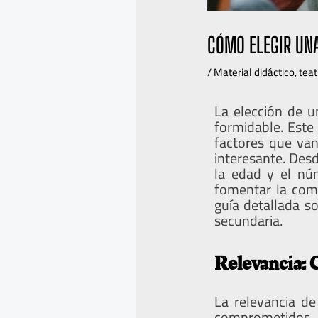
CÓMO ELEGIR UN
/
Material didáctico
,
teat
La elección de u
formidable. Este
factores que van
interesante. Des
la edad y el nú
fomentar la comu
guía detallada s
secundaria.
Relevancia: 
La relevancia de
comprometidos. 