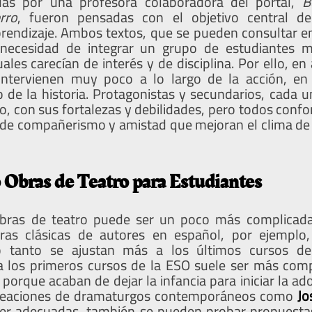
as por una profesora colaboradora del portal,
B
rro
, fueron pensadas con el objetivo central d
endizaje. Ambos textos, que se pueden consultar e
 necesidad de integrar un grupo de estudiantes 
ales carecían de interés y de disciplina. Por ello, 
intervienen muy poco a lo largo de la acción, en
o de la historia. Protagonistas y secundarios, cada u
to, con sus fortalezas y debilidades, pero todos conf
 de compañerismo y amistad que mejoran el clima de 
Obras de Teatro para Estudiantes
obras de teatro puede ser un poco más complicada
bras clásicas de autores en español, por ejemplo, 
o tanto se ajustan más a los últimos cursos de
ra los primeros cursos de la ESO suele ser más com
orque acaban de dejar la infancia para iniciar la ado
creaciones de dramaturgos contemporáneos como
Jo
er adecuadas, también se pueden probar propuestas