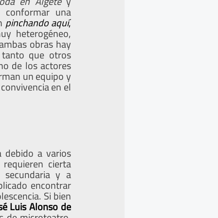
oda en Algete
y
e conformar una
n
pinchando aquí
,
muy heterogéneo,
en ambas obras hay
 tanto que otros
no de los actores
orman un equipo y
convivencia en el
 debido a varios
requieren cierta
 secundaria y a
plicado encontrar
lescencia. Si bien
sé Luis Alonso de
 de microteatro,