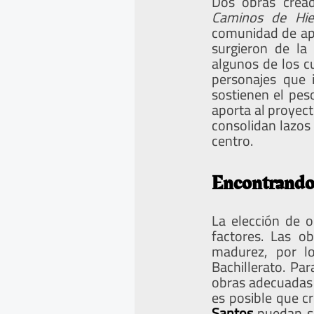
Dos obras cread
Caminos de Hie
comunidad de apr
surgieron de la
algunos de los cu
personajes que 
sostienen el pes
aporta al proyec
consolidan lazos
centro.
Encontrando 
La elección de 
factores. Las o
madurez, por l
Bachillerato. Pa
obras adecuadas p
es posible que 
Santos
puedan s