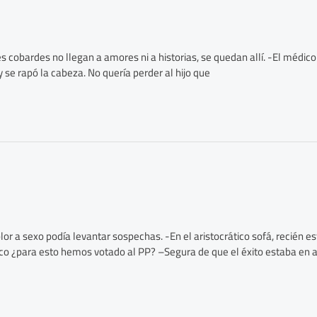
es cobardes no llegan a amores ni a historias, se quedan allí. -El médi
se rapó la cabeza. No quería perder al hijo que
 olor a sexo podía levantar sospechas. -En el aristocrático sofá, recién
ónico ¿para esto hemos votado al PP? –Segura de que el éxito estaba en