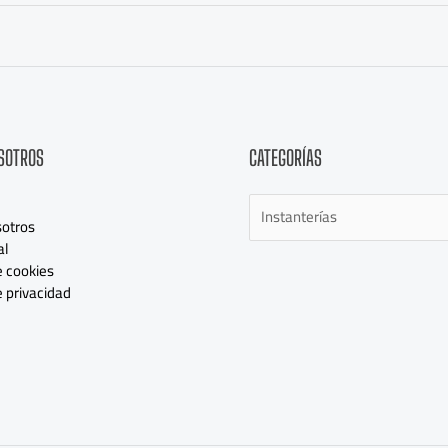
Categorías
SOTROS
CATEGORÍAS
otros
al
e cookies
e privacidad