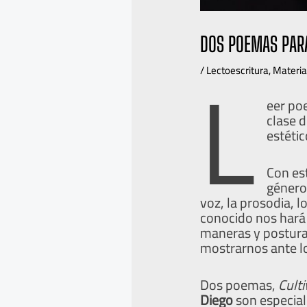
DOS POEMAS PARA
L
/
Lectoescritura
,
Materia
eer po
clase d
estétic
Con es
género 
voz, la prosodia, l
conocido nos hará 
maneras y postura
mostrarnos ante lo
Dos poemas,
Cult
Diego
son especial