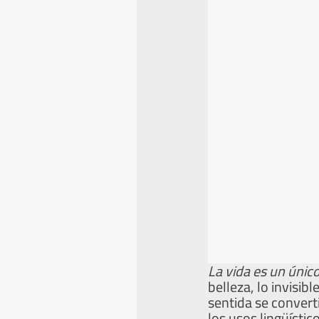
La vida es un únic
belleza, lo invisib
sentida se convert
los usos lingüístic