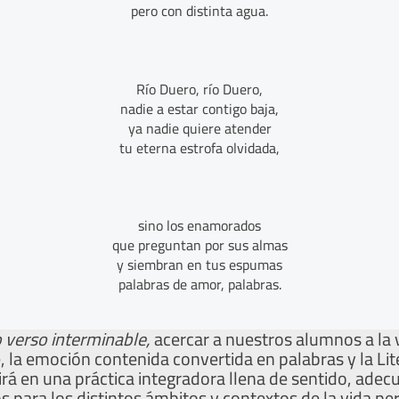
pero con distinta agua.
Río Duero, río Duero,
nadie a estar contigo baja,
ya nadie quiere atender
tu eterna estrofa olvidada,
sino los enamorados
que preguntan por sus almas
y siembran en tus espumas
palabras de amor, palabras.
o verso interminable,
acercar a nuestros
alumnos
a la
le, la emoción contenida convertida en palabras y la Lit
irá en una práctica integradora llena de sentido, ade
os para los distintos ámbitos y contextos de la vida per