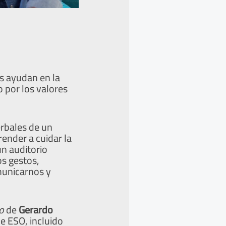
s ayudan en la
o por los valores
erbales de un
render a cuidar la
un auditorio
os gestos,
municarnos y
o
de
Gerardo
e ESO, incluido