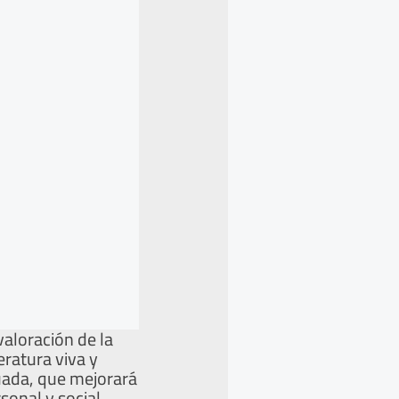
 valoración de la
eratura viva y
cuada, que mejorará
sonal y social.