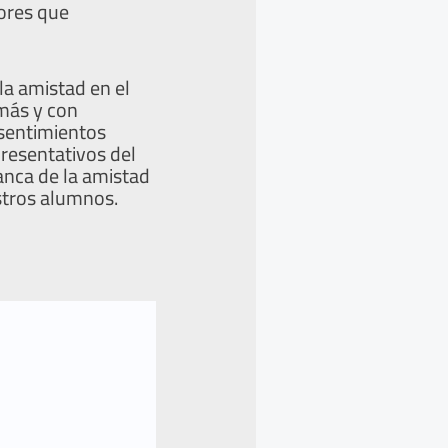
lores que
la amistad en el
emás y con
 sentimientos
resentativos del
anca de la amistad
stros alumnos.