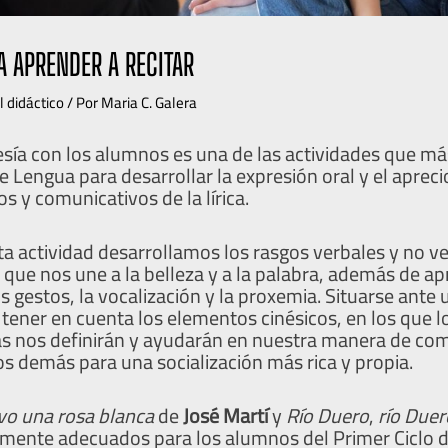
 APRENDER A RECITAR
l didáctico
/ Por
Maria C. Galera
esía con los alumnos es una de las actividades que má
e Lengua para desarrollar la expresión oral y el apreci
os y comunicativos de la lírica.
ta actividad desarrollamos los rasgos verbales y no v
que nos une a la belleza y a la palabra, además de ap
os gestos, la vocalización y la proxemia. Situarse ante 
tener en cuenta los elementos cinésicos, en los que l
s nos definirán y ayudarán en nuestra manera de co
s demás para una socialización más rica y propia.
ivo una rosa blanca
de
José Martí
y
Río Duero
,
río Duer
mente adecuados para los alumnos del Primer Ciclo d