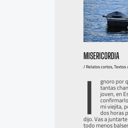
MISERICORDIA
I
/
Relatos cortos
,
Textos
gnoro por q
tantas chan
joven, en E
confirmarlo
mi viejita,
dos horas p
dijo. Vas a juntart
todo menos balser