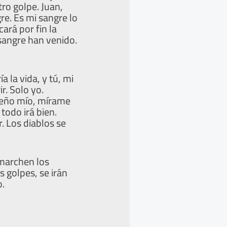
tro golpe. Juan,
re. Es mi sangre lo
ará por fin la
 sangre han venido.
a la vida, y tú, mi
r. Solo yo.
queño mío, mírame
todo irá bien.
. Los diablos se
 marchen los
s golpes, se irán
o.