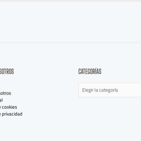
Categorías
SOTROS
CATEGORÍAS
otros
al
e cookies
e privacidad