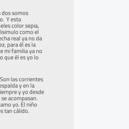
os dos somos
o. Y esta
les color sepia,
disimulo como el
cha real ya no da
, para él es la
ue mi familia ya no
o que él es yo lo
 Son las corrientes
espalda y en la
siempre y yo desde
s se acompasan.
llamo yo. El niño
s tan cálido.