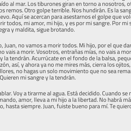
ído al mar. Los tiburones giran en torno a nosotros, o
os remos. Otro golpe terrible. Nos hundirán. Es la sang
levo. Aquí se acercan para asestarnos el golpe que volc
ir todos, mi amor, mi hijo, y es por mi sangre. Por mi
negra y maldita, sigue brotando.
 Juan, no vamos a morir todos. Mi hijo, por el que darí
o vais a morir. Vosotros, entrañas mías, no vais a mori
y la tendrán. Acurrúcate en el fondo de la balsa, pe
n, así, y ahora ya no me mires más, cierra los ojitos, 
o llores, no hagas un solo movimiento que no sea remar
Quieren mi sangre y la tendrán.
lar. Voy a tirarme al agua. Está decidido. Cuando se
ando, amor, lleva a mi hijo a la libertad. No habrá má
o, hasta siempre. Juan, fuiste bueno para mí. Te quier