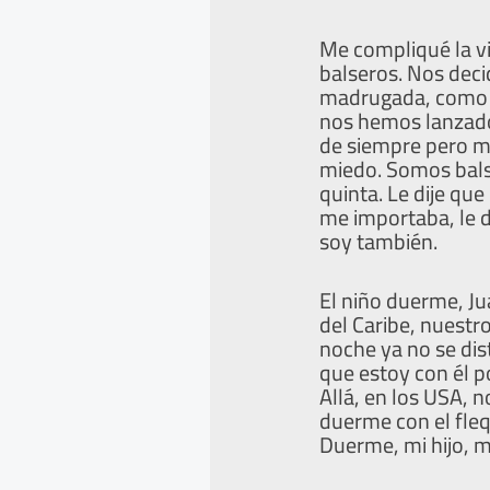
Me compliqué la vi
balseros. Nos deci
madrugada, como q
nos hemos lanzado
de siempre pero má
miedo. Somos balse
quinta. Le dije que
me importaba, le di
soy también.
El niño duerme, Ju
del Caribe, nuestr
noche ya no se dis
que estoy con él 
Allá, en los USA, n
duerme con el flequ
Duerme, mi hijo, mi