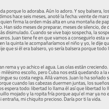
da porque lo adoraba. Aún lo adoro. Y soy balsera, l
dimos hace seis meses, anoté la fecha: veinte de marz
uien firma la orden más alta en una montaña de pape
. Han sido meses de preparar, meses de silencio, de 
s disimulado. Cuando se vive bajo sospecha, la sospe
ros. Juan tiene fe en que vamos a conseguirlo esta vez
 en la quinta le acompañaríamos el niño y yo, le dije q
je que si él era balsero, yo sería balsera porque todo l
an rema y yo achico el agua. Las olas están creciendo.
o milésimo escollo, pero Cuba nos está quedando a la 
tingue su costa negra. Allá vamos. Juan lo ha soñado 
porque cuando las cabezas duermen juntas, los sueño
os espera todo: libertad lo llama él así que libertad lo 
illo mojado y la ropita fría porque aquí el mar ya no e
 entraña, mi chiquito precioso. Daría por ti la vida.