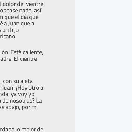
 dolor del vientre.
ropease nada, así
n que el día que
é a Juan que a
 un hijo
ricano.
ón. Está caliente,
dre. El vientre
, con su aleta
 ¡Juan! ¡Hay otro a
nda, ya voy yo.
n de nosotros? La
as abajo, por mí
ardaba lo mejor de