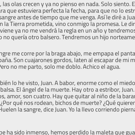
las olas crecen y ya no pienso en nada. Solo siento. El
ra que estuviera perfecta la fecha, para que no lo est
 sangre antes de tiempo que me venga. Así le diré a Jua
la Tierra prometida, vino conmigo la promesa. Le dir
 viene ya no me vendrá la regla en un año y tendremos
o no quería otro balsero. Tendremos un hijo norteame
sangre me corre por la braga abajo, me empapa el pantal
aña. Son cuajarones gordos, laten al escapar de mi ma
ero no me parto, solo me doblo. Achico el agua.
bién lo he visto, Juan. A babor, enorme como el miedo
 balsa. El ángel de la muerte. Hay otro a estribor, Juan.
os, amor, son cuatro. Hay que quitar al niño de la bara
 ¿Por qué nos rodean, bichos de muerte? ¿Qué quiere
Huelen la sangre, dice Juan. Yo la llevo corriendo piern
golpe ha sido inmenso, hemos perdido la maleta que gu