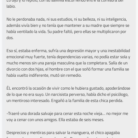
Lo dijo y lo repitió, con su salivilla escurriendo entre la comisura del
labio.
No le perdonaba nada, ni sus estudios, ni su belleza, ni su inteligencia,
además vivía bien y no tenía que mantener a su madre que siempre se
había ventilado la vida. Su padre faltó, pero ellas se multiplicaron por
dos.
Eso sí, estaba enferma, sufría una depresión mayor y una inestabilidad
emocional muy fuerte, tenía dependencias varias, no podía estar sola y
mucho menos sin una pareja masculina que la completara. Salía de un
divorcio con dos hijas, el hombre con el que soñó formar una familia se
había vuelto indiferente, mutó sin remedio.
ÉL encontró la ocasión de vivir como le hubiera gustado, apoderándose
de lo que no era suyo. Un narcisista perverso, había dicho el psicólogo,
un mentiroso interesado. Engañó a la familia de esta chica perdida.
-Traeré una dorada salvaje para cenar esta noche vieja… no mejor me
voy a cenar con unos amigos. Ella estaba de seis meses.
Desprecios y mentiras para salvar la manguera, el chico apagaba