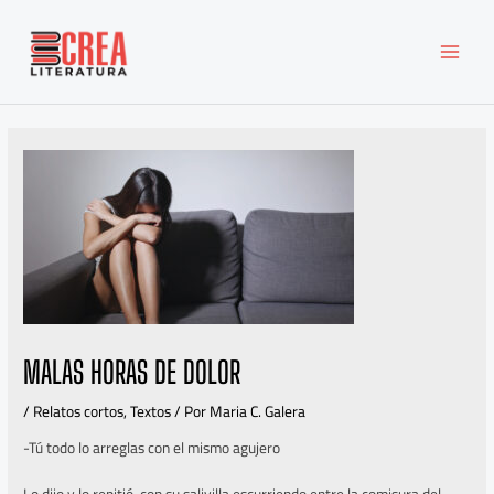
Ir
MAI
al
MEN
contenido
MALAS HORAS DE DOLOR
/
Relatos cortos
,
Textos
/ Por
Maria C. Galera
-Tú todo lo arreglas con el mismo agujero