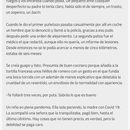
fuegos y los encendía cuando podía. De pequeño ante cualquier
desperfecto su padre lo tenía claro, había sido el de siempre, un trasto,
un zopenco, un
bacín
.
Cuando le dio el primer puñetazo pasaba casualmente por allí en coche
un hombre que lo denunció y llamó a la policía, gracias a eso pudo
después pedir una orden de alejamiento. La segunda paliza fue el
médico el que redactó, aunque ella no quería, un informe de lesiones.
Desde entonces no se le podía acercar a menos de cinco kilómetros,
estaba de seis meses.
Se creía guapo y listo. Presumía de buen cocinero porque añadía a la
tortilla francesa unos hilillos de romero con un gesto en el que fundía
una boca torcida con un ademán de manos explicativo que delataba la
crueldad de un resentido, un envidioso de la normalidad con apariencia.
-Te follaré tres veces, por puta. Sabrás lo que es bueno
Un niño en plena pandemia. Ella sola pariendo, la madre con Covid 19.
La acompañó una señora que la tranquilizaba, pagó bien, hasta el
último céntimo. Hay cosas que no tienen precio, es verdad, pero la
debilidad se paga caro.